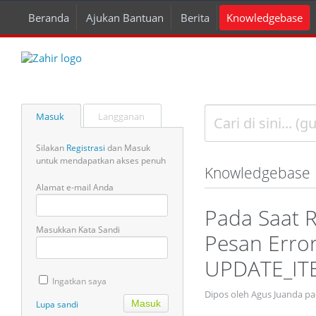
Beranda
Ajukan Bantuan
Berita
Knowledgebase
Masuk
Langganan
Silakan
Registrasi
dan Masuk
untuk mendapatkan akses penuh
Knowledgebase
Alamat e-mail Anda
Pada Saat 
Masukkan Kata Sandi
Pesan Error
UPDATE_IT
Ingatkan saya
Dipos oleh Agus Juanda p
Lupa sandi