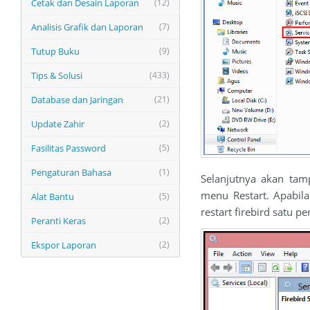
Cetak dan Desain Laporan
(12)
Analisis Grafik dan Laporan
(7)
Tutup Buku
(9)
Tips & Solusi
(433)
Database dan Jaringan
(21)
Update Zahir
(2)
Fasilitas Password
(5)
Pengaturan Bahasa
(1)
Selanjutnya akan tamp
menu Restart. Apabila
Alat Bantu
(5)
restart firebird satu p
Peranti Keras
(2)
Ekspor Laporan
(2)