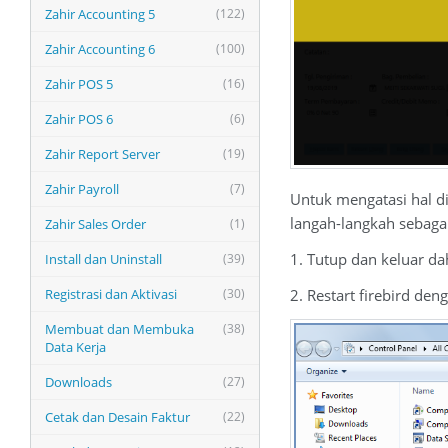
Zahir Accounting 5
(122)
Zahir Accounting 6
(100)
Zahir POS 5
(16)
Zahir POS 6
(6)
Zahir Report Server
(19)
Zahir Payroll
(7)
Untuk mengatasi hal d
langah-langkah sebagai
Zahir Sales Order
(1)
1. Tutup dan keluar da
Install dan Uninstall
(39)
Registrasi dan Aktivasi
(30)
2. Restart firebird den
Membuat dan Membuka
(38)
Data Kerja
Downloads
(27)
Cetak dan Desain Faktur
(22)