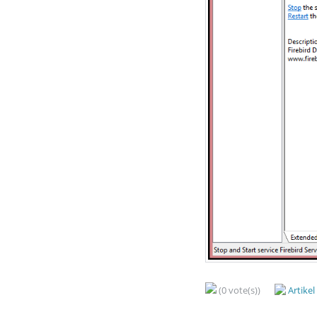
(0 vote(s))
Artike