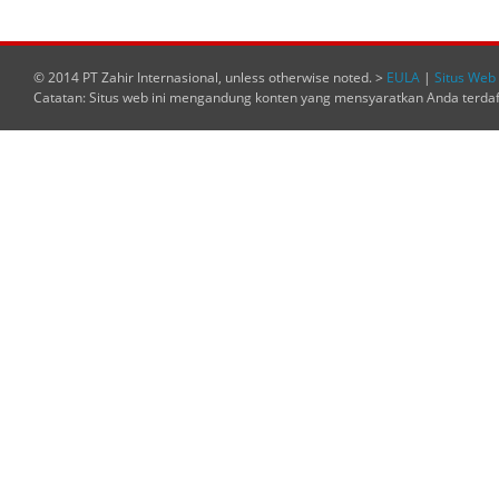
© 2014 PT Zahir Internasional, unless otherwise noted. >
EULA
|
Situs Web 
Catatan: Situs web ini mengandung konten yang mensyaratkan Anda terda