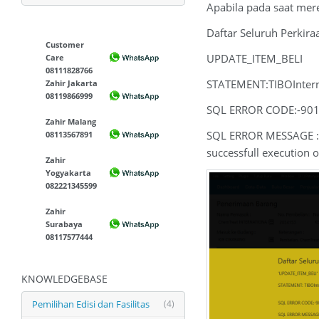
Apabila pada saat mer
Daftar Seluruh Perkira
Customer
UPDATE_ITEM_BELI
Care
08111828766
STATEMENT:TIBOInter
Zahir Jakarta
08119866999
SQL ERROR CODE:-90
Zahir Malang
SQL ERROR MESSAGE : U
08113567891
successfull execution 
Zahir
Yogyakarta
082221345599
Zahir
Surabaya
08117577444
KNOWLEDGEBASE
Pemilihan Edisi dan Fasilitas
(4)