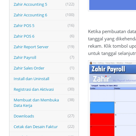
Zahir Accounting 5
(122)
Zahir Accounting 6
(100)
Zahir POS 5
(16)
Ketika pembuatan datab
Zahir POS 6
(6)
tanggal yang dikehendak
rekam. Klik tombol upd
Zahir Report Server
(19)
untuk tanggal selanjut
Zahir Payroll
(7)
Zahir Sales Order
(1)
Install dan Uninstall
(39)
Registrasi dan Aktivasi
(30)
Membuat dan Membuka
(38)
Data Kerja
Downloads
(27)
Cetak dan Desain Faktur
(22)