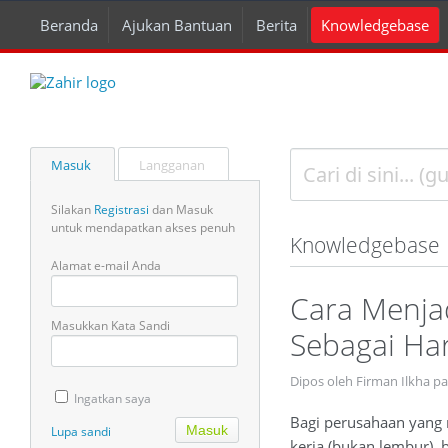
Beranda
Ajukan Bantuan
Berita
Knowledgebase
Masuk
Langganan
Silakan
Registrasi
dan Masuk
untuk mendapatkan akses penuh
Knowledgebase
Alamat e-mail Anda
Cara Menja
Masukkan Kata Sandi
Sebagai Hari
Dipos oleh Firman Ilkha p
Ingatkan saya
Bagi perusahaan yang 
Lupa sandi
kerja (bukan lembur), b