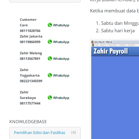
Ketika membuat data b
Customer
Sabtu dan Minggu 
Care
Sabtu hari kerja
08111828766
Zahir Jakarta
08119866999
Zahir Malang
08113567891
Zahir
Yogyakarta
082221345599
Zahir
Surabaya
08117577444
KNOWLEDGEBASE
Pemilihan Edisi dan Fasilitas
(4)