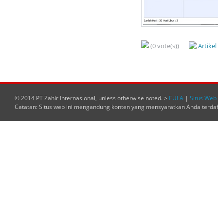
(0 vote(s))
Artike
© 2014 PT Zahir Internasional, unless otherwise noted. >
EULA
|
Situs Web 
Catatan: Situs web ini mengandung konten yang mensyaratkan Anda terda