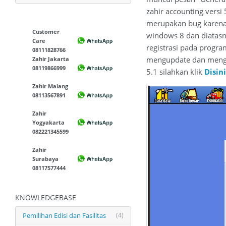
zahir accounting versi 
merupakan bug karena z
Customer
windows 8 dan diatasn
Care
registrasi pada program
08111828766
mengupdate dan mengun
Zahir Jakarta
08119866999
5.1 silahkan klik
Disini
Zahir Malang
08113567891
Zahir
Yogyakarta
082221345599
Zahir
Surabaya
08117577444
KNOWLEDGEBASE
Pemilihan Edisi dan Fasilitas
(4)