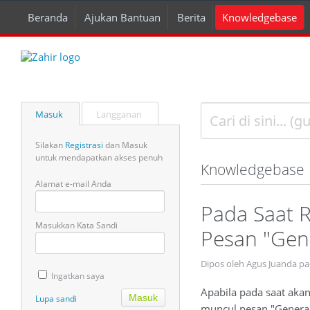
Beranda
Ajukan Bantuan
Berita
Knowledgebase
Masuk
Langganan
Silakan
Registrasi
dan Masuk
untuk mendapatkan akses penuh
Knowledgebase
Alamat e-mail Anda
Pada Saat R
Masukkan Kata Sandi
Pesan "Gene
Dipos oleh Agus Juanda p
Ingatkan saya
Apabila pada saat aka
Lupa sandi
muncul pesan "General