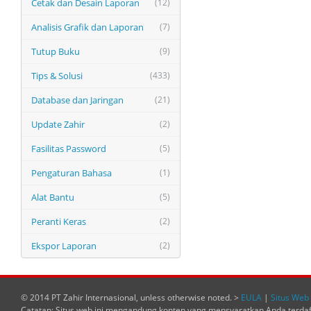
Cetak dan Desain Laporan
(12)
Analisis Grafik dan Laporan
(7)
Tutup Buku
(9)
Tips & Solusi
(433)
Database dan Jaringan
(21)
Update Zahir
(2)
Fasilitas Password
(5)
Pengaturan Bahasa
(1)
Alat Bantu
(5)
Peranti Keras
(2)
Ekspor Laporan
(2)
© 2014 PT Zahir Internasional, unless otherwise noted. >
EULA
|
Situs Web 
Catatan: Situs web ini mengandung konten yang mensyaratkan Anda terda