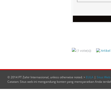
(1 vote(s))
Artike
© 2014 PT Zahir Internasional, unless otherwise noted. >
EULA
|
Situs Web 
Catatan: Situs web ini mengandung konten yang mensyaratkan Anda terda