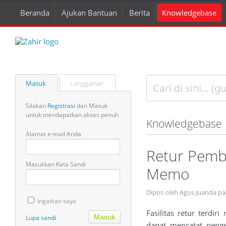
Beranda
Ajukan Bantuan
Berita
Knowledgebase
Masuk
Langganan
Silakan
Registrasi
dan Masuk
untuk mendapatkan akses penuh
Knowledgebase
Alamat e-mail Anda
Retur Pembe
Masukkan Kata Sandi
Memo
Dipos oleh Agus Juanda p
Ingatkan saya
Fasilitas retur terdir
Lupa sandi
dapat mencatat penge