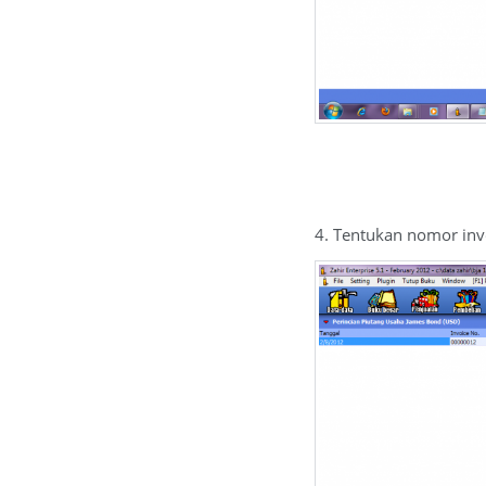
4. Tentukan nomor invo