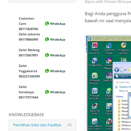
Dipos oleh Firman Ilkha p
Bagi Anda pengguna P
Customer
bawah ini saat menjal
Care
08111828766
Zahir Jakarta
08119866999
Zahir Malang
08113567891
Zahir
Yogyakarta
082221345599
Zahir
Surabaya
08117577444
KNOWLEDGEBASE
Pemilihan Edisi dan Fasilitas
(4)