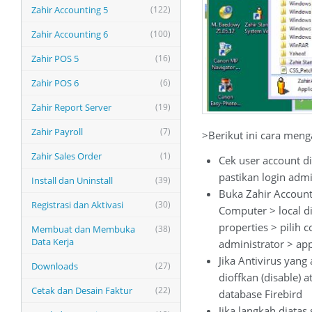
Zahir Accounting 5
(122)
Zahir Accounting 6
(100)
Zahir POS 5
(16)
Zahir POS 6
(6)
Zahir Report Server
(19)
Zahir Payroll
(7)
>Berikut ini cara meng
Zahir Sales Order
(1)
Cek user account d
pastikan login admi
Install dan Uninstall
(39)
Buka Zahir Account
Registrasi dan Aktivasi
(30)
Computer > local di
properties > pilih c
Membuat dan Membuka
(38)
Data Kerja
administrator > app
Jika Antivirus yang 
Downloads
(27)
dioffkan (disable) 
Cetak dan Desain Faktur
(22)
database Firebird
Jika langkah diatas