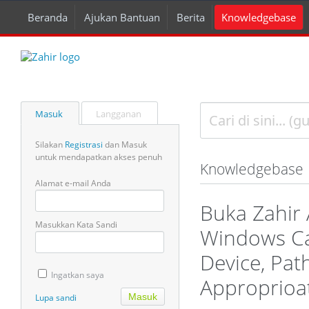
Beranda
Ajukan Bantuan
Berita
Knowledgebase
Masuk
Langganan
Silakan
Registrasi
dan Masuk
untuk mendapatkan akses penuh
Knowledgebase
Alamat e-mail Anda
Buka Zahir
Masukkan Kata Sandi
Windows Ca
Device, Pat
Ingatkan saya
Approprioa
Lupa sandi