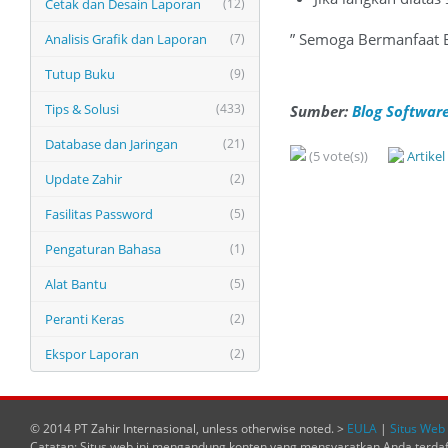
Cetak dan Desain Laporan
(12)
” Semoga Bermanfaat 
Analisis Grafik dan Laporan
(7)
Tutup Buku
(9)
Tips & Solusi
(433)
Sumber:
Blog Software
Database dan Jaringan
(21)
(5 vote(s))
Artike
Update Zahir
(2)
Fasilitas Password
(5)
Pengaturan Bahasa
(1)
Alat Bantu
(5)
Peranti Keras
(2)
Ekspor Laporan
(2)
© 2014 PT Zahir Internasional, unless otherwise noted. >
EULA
|
Situs Web 
Catatan: Situs web ini mengandung konten yang mensyaratkan Anda terda