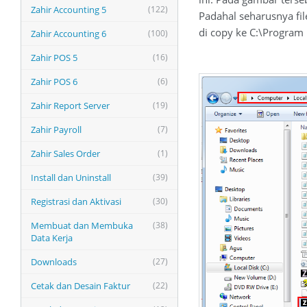
Zahir Accounting 5
(122)
Padahal seharusnya fil
di copy ke C:\Program F
Zahir Accounting 6
(100)
Zahir POS 5
(16)
Zahir POS 6
(6)
Zahir Report Server
(19)
Zahir Payroll
(7)
Zahir Sales Order
(1)
Install dan Uninstall
(39)
Registrasi dan Aktivasi
(30)
Membuat dan Membuka
(38)
Data Kerja
Downloads
(27)
Cetak dan Desain Faktur
(22)