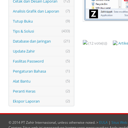
Cetak dan Desain Laporan
(12)
Analisis Grafik dan Laporan
(7)
Tutup Buku
(9)
Tips & Solusi
(433)
Database dan Jaringan
(21)
(12 vote(s))
Artik
Update Zahir
(2)
Fasilitas Password
(5)
Pengaturan Bahasa
(1)
Alat Bantu
(5)
Peranti Keras
(2)
Ekspor Laporan
(2)
© 2014 PT Zahir Internasional, unless otherwise noted. >
EULA
|
Situs Web 
Catatan: Situs web ini mengandung konten yang mensyaratkan Anda terda