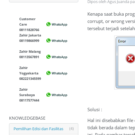
Dipos oleh Agus Juanda p
Kenapa saat buka prog
Customer
corrupt, or wrong versi
Care
tersebut terjadi setel
08111828766
Zahir Jakarta
08119866999
Zahir Malang
08113567891
Zahir
Yogyakarta
082221345599
Zahir
Surabaya
08117577444
Solusi :
KNOWLEDGEBASE
Hal ini disebabkan fil
tidak berada dalam tep
Pemilihan Edisi dan Fasilitas
(4)
ini. Pada gambar terse