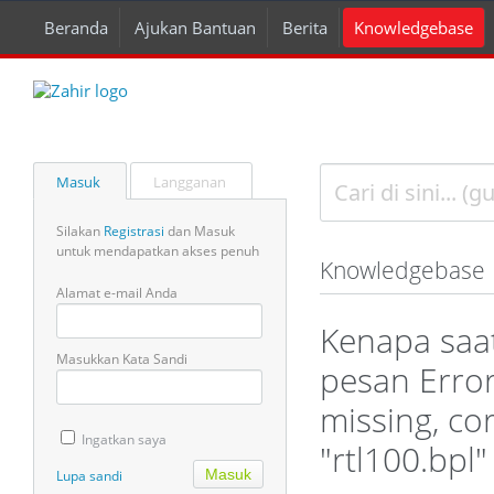
Beranda
Ajukan Bantuan
Berita
Knowledgebase
Masuk
Langganan
Silakan
Registrasi
dan Masuk
untuk mendapatkan akses penuh
Knowledgebase
Alamat e-mail Anda
Kenapa saa
Masukkan Kata Sandi
pesan Error
missing, co
Ingatkan saya
"rtl100.bpl"
Lupa sandi