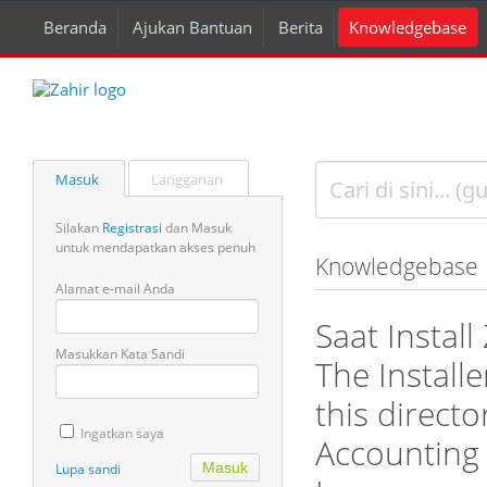
Beranda
Ajukan Bantuan
Berita
Knowledgebase
Masuk
Langganan
Silakan
Registrasi
dan Masuk
untuk mendapatkan akses penuh
Knowledgebase
Alamat e-mail Anda
Saat Instal
Masukkan Kata Sandi
The Installe
this directo
Ingatkan saya
Accounting 
Lupa sandi