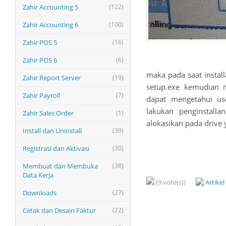
Zahir Accounting 5
(122)
Zahir Accounting 6
(100)
Zahir POS 5
(16)
Zahir POS 6
(6)
maka pada saat install
Zahir Report Server
(19)
setup.exe kemudian 
Zahir Payroll
(7)
dapat mengetahui us
lakukan penginstalla
Zahir Sales Order
(1)
alokasikan pada drive
Install dan Uninstall
(39)
Registrasi dan Aktivasi
(30)
Membuat dan Membuka
(38)
Data Kerja
(9 vote(s))
Artike
Downloads
(27)
Cetak dan Desain Faktur
(22)