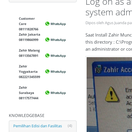
Log on as a
system admi
Customer
Dipos oleh Agus Juanda p
Care
08111828766
Saat Install Zahir Muncu
Zahir Jakarta
08119866999
this directory : C:\Pro
an administrator or co
Zahir Malang
08113567891
Zahir
Yogyakarta
082221345599
Zahir
Surabaya
08117577444
KNOWLEDGEBASE
Pemilihan Edisi dan Fasilitas
(4)