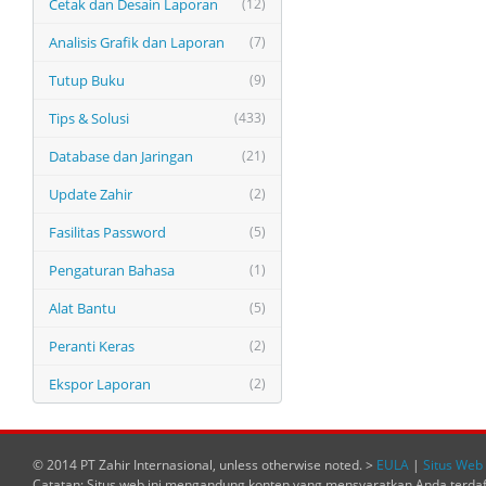
Cetak dan Desain Laporan
(12)
Analisis Grafik dan Laporan
(7)
Tutup Buku
(9)
Tips & Solusi
(433)
Database dan Jaringan
(21)
Update Zahir
(2)
Fasilitas Password
(5)
Pengaturan Bahasa
(1)
Alat Bantu
(5)
Peranti Keras
(2)
Ekspor Laporan
(2)
© 2014 PT Zahir Internasional, unless otherwise noted. >
EULA
|
Situs Web 
Catatan: Situs web ini mengandung konten yang mensyaratkan Anda terda