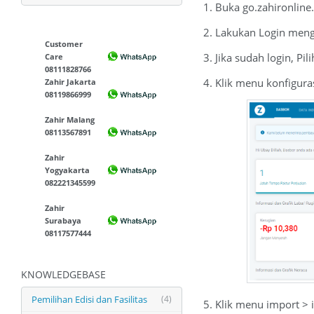
1. Buka go.zahironlin
2. Lakukan Login meng
Customer
3. Jika sudah login, Pi
Care
08111828766
4. Klik menu konfigura
Zahir Jakarta
08119866999
Zahir Malang
08113567891
Zahir
Yogyakarta
082221345599
Zahir
Surabaya
08117577444
KNOWLEDGEBASE
Pemilihan Edisi dan Fasilitas
(4)
5. Klik menu import > 