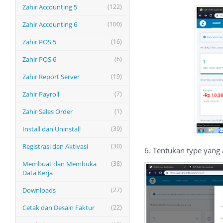
Zahir Accounting 5
(122)
Zahir Accounting 6
(100)
Zahir POS 5
(16)
Zahir POS 6
(6)
Zahir Report Server
(19)
Zahir Payroll
(7)
Zahir Sales Order
(1)
Install dan Uninstall
(39)
Registrasi dan Aktivasi
(30)
6. Tentukan type yang 
Membuat dan Membuka
(38)
Data Kerja
Downloads
(27)
Cetak dan Desain Faktur
(22)