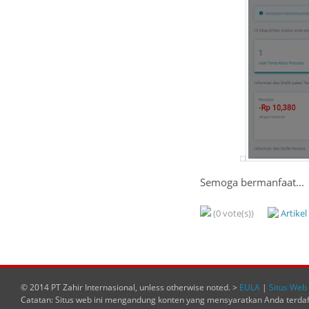
Semoga bermanfaat...
(0 vote(s))
Artike
© 2014 PT Zahir Internasional, unless otherwise noted. >
EULA
|
Situs Web 
Catatan: Situs web ini mengandung konten yang mensyaratkan Anda terda