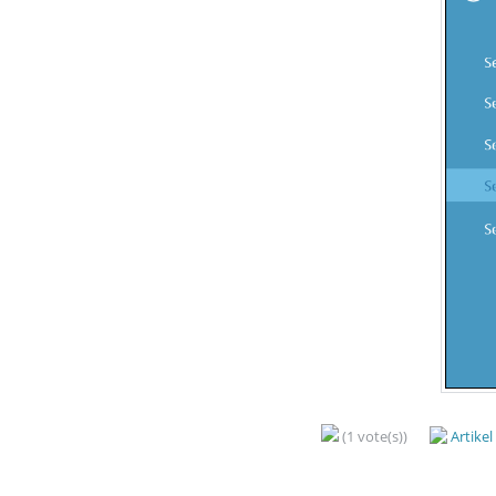
(1 vote(s))
Artike