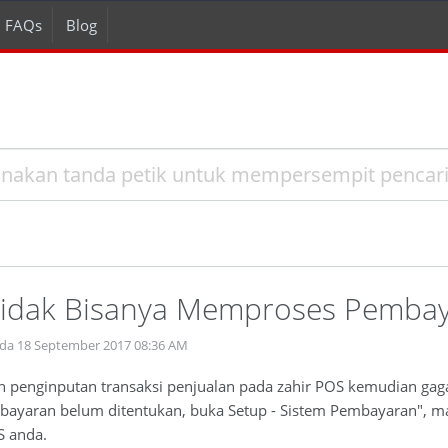
FAQs
Blog
idak Bisanya Memproses Pembaya
ada 18 September 2017 08:36 AM
n penginputan transaksi penjualan pada zahir POS kemudian g
bayaran belum ditentukan, buka Setup - Sistem Pembayaran", ma
S anda.