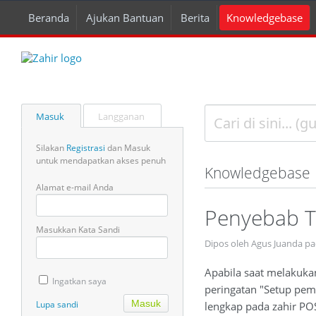
Beranda
Ajukan Bantuan
Berita
Knowledgebase
Masuk
Langganan
Silakan
Registrasi
dan Masuk
untuk mendapatkan akses penuh
Knowledgebase
Alamat e-mail Anda
Penyebab T
Masukkan Kata Sandi
Dipos oleh Agus Juanda p
Apabila saat melakuka
Ingatkan saya
peringatan "Setup pem
Lupa sandi
lengkap pada zahir PO