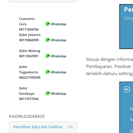
Customer
Care
08111828766
Zahir Jakarta
08119866999
Zahir Malang
08113567891
Sesuai dengan informa
Pembayaran. Pastikan
Zahir
Yogyakarta
terlebih dahulu settin
082221345599
Zahir
Surabaya
08117577444
KNOWLEDGEBASE
Pemilihan Edisi dan Fasilitas
(4)