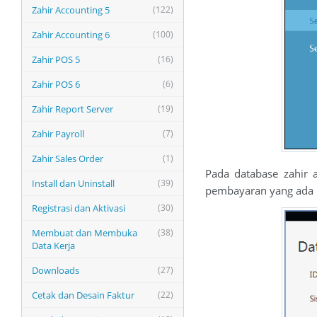
Zahir Accounting 5
(122)
Zahir Accounting 6
(100)
Zahir POS 5
(16)
Zahir POS 6
(6)
Zahir Report Server
(19)
Zahir Payroll
(7)
Zahir Sales Order
(1)
Pada database zahir 
Install dan Uninstall
(39)
pembayaran yang ada p
Registrasi dan Aktivasi
(30)
Membuat dan Membuka
(38)
Data Kerja
Downloads
(27)
Cetak dan Desain Faktur
(22)