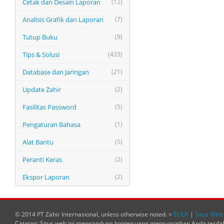
Cetak dan Desain Laporan
(12)
Analisis Grafik dan Laporan
(7)
Tutup Buku
(9)
Tips & Solusi
(433)
Database dan Jaringan
(21)
Update Zahir
(2)
Fasilitas Password
(5)
Pengaturan Bahasa
(1)
Alat Bantu
(5)
Peranti Keras
(2)
Ekspor Laporan
(2)
© 2014 PT Zahir Internasional, unless otherwise noted. >
EULA
|
Situs Web 
Catatan: Situs web ini mengandung konten yang mensyaratkan Anda terda