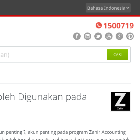
1500719
CARI
oleh Digunakan pada
kun penting ?, akun penting pada program Zahir Accounting
bentuk jurnal otomatis, sehingga dari jurnal yang terbentuk