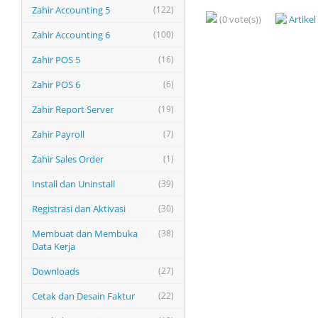
Zahir Accounting 5
(122)
(0 vote(s))
Artike
Zahir Accounting 6
(100)
Zahir POS 5
(16)
Zahir POS 6
(6)
Zahir Report Server
(19)
Zahir Payroll
(7)
Zahir Sales Order
(1)
Install dan Uninstall
(39)
Registrasi dan Aktivasi
(30)
Membuat dan Membuka
(38)
Data Kerja
Downloads
(27)
Cetak dan Desain Faktur
(22)