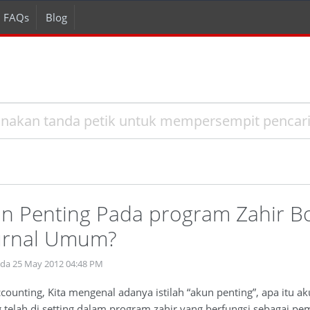
FAQs
Blog
n Penting Pada program Zahir B
Jurnal Umum?
ada 25 May 2012 04:48 PM
ounting, Kita mengenal adanya istilah “akun penting”, apa itu a
telah di setting dalam program zahir yang berfungsi sebagai pem