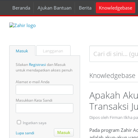
Beranda
Ajukan Bantuan
Berita
Knowledgebase
Masuk
Langganan
Silakan
Registrasi
dan Masuk
untuk mendapatkan akses penuh
Knowledgebase
Alamat e-mail Anda
Apakah Aku
Masukkan Kata Sandi
Transaksi 
Dipos oleh Firman Ilkha p
Ingatkan saya
Pada program Zahir Acc
Lupa sandi
adalah akun-akun yang 