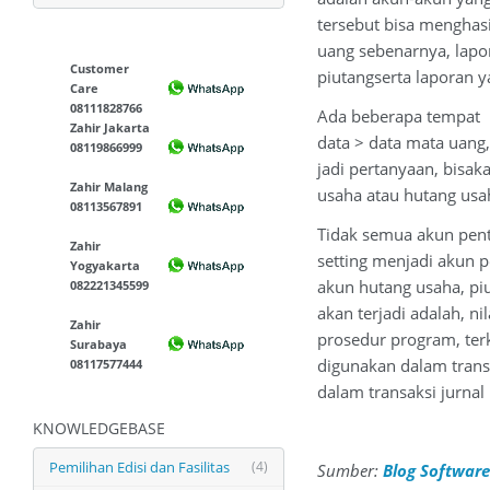
tersebut bisa menghas
uang sebenarnya, lapo
Customer
piutangserta laporan y
Care
08111828766
Ada beberapa tempat p
Zahir Jakarta
data > data mata uang,
08119866999
jadi pertanyaan, bisak
Zahir Malang
usaha atau hutang usa
08113567891
Tidak semua akun pent
Zahir
setting menjadi akun 
Yogyakarta
akun hutang usaha, pi
082221345599
akan terjadi adalah, n
Zahir
prosedur program, terk
Surabaya
digunakan dalam trans
08117577444
dalam transaksi jurna
KNOWLEDGEBASE
Pemilihan Edisi dan Fasilitas
(4)
Sumber:
Blog Software 