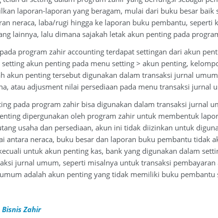
ilkan laporan-laporan yang beragam, mulai dari buku besar baik
ran neraca, laba/rugi hingga ke laporan buku pembantu, seperti 
ang lainnya, lalu dimana sajakah letak akun penting pada program
ada program zahir accounting terdapat settingan dari akun pent
 setting akun penting pada menu setting > akun penting, kelompok
ah akun penting tersebut digunakan dalam transaksi jurnal umum
ha, atau adjusment nilai persediaan pada menu transaksi jurnal 
ing pada program zahir bisa digunakan dalam transaksi jurnal u
penting dipergunakan oleh program zahir untuk membentuk lapo
utang usaha dan persediaan, akun ini tidak diizinkan untuk dig
ilai antara neraca, buku besar dan laporan buku pembantu tidak a
ecuali untuk akun penting kas, bank yang digunakan dalam setti
aksi jurnal umum, seperti misalnya untuk transaksi pembayaran
l umum adalah akun penting yang tidak memiliki buku pembantu s
Bisnis Zahir