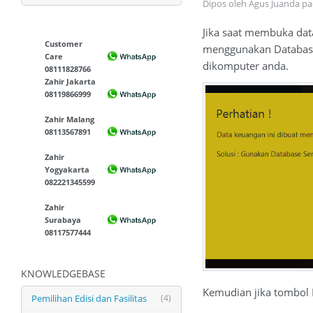
Dipos oleh Agus Juanda p
Jika saat membuka dat
Customer
menggunakan Database S
Care
dikomputer anda.
08111828766
Zahir Jakarta
08119866999
Zahir Malang
08113567891
Zahir
Yogyakarta
082221345599
Zahir
Surabaya
08117577444
KNOWLEDGEBASE
Kemudian jika tombol 
Pemilihan Edisi dan Fasilitas
(4)