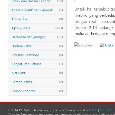
Cetak dan Desain Laporan
(12)
Untuk hal tersebut t
Analisis Grafik dan Laporan
(7)
firebird yang berbeda
Tutup Buku
(9)
program zahir accoun
firebird 2.14 sedangk
Tips & Solusi
(433)
maka anda dapat meng
Database dan Jaringan
(21)
(2 vote(s))
Artike
Update Zahir
(2)
Fasilitas Password
(5)
Pengaturan Bahasa
(1)
Alat Bantu
(5)
Peranti Keras
(2)
Ekspor Laporan
(2)
© 2014 PT Zahir Internasional, unless otherwise noted. >
EULA
|
Situs Web 
Catatan: Situs web ini mengandung konten yang mensyaratkan Anda terda