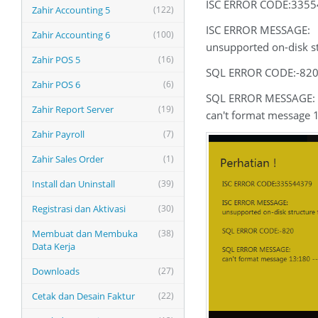
ISC ERROR CODE:335
Zahir Accounting 5
(122)
ISC ERROR MESSAGE:
Zahir Accounting 6
(100)
unsupported on-disk st
Zahir POS 5
(16)
SQL ERROR CODE:-82
Zahir POS 6
(6)
SQL ERROR MESSAGE:
Zahir Report Server
(19)
can't format message 
Zahir Payroll
(7)
Zahir Sales Order
(1)
Install dan Uninstall
(39)
Registrasi dan Aktivasi
(30)
Membuat dan Membuka
(38)
Data Kerja
Downloads
(27)
Cetak dan Desain Faktur
(22)