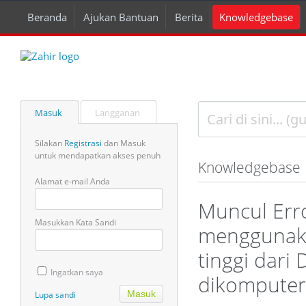
Beranda
Ajukan Bantuan
Berita
Knowledgebase
Masuk
Langganan
Silakan
Registrasi
dan Masuk
untuk mendapatkan akses penuh
Knowledgebase
Alamat e-mail Anda
Muncul Erro
Masukkan Kata Sandi
menggunaka
tinggi dari 
Ingatkan saya
dikomputer
Lupa sandi