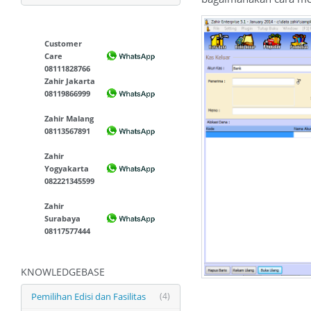
Customer
Care
08111828766
Zahir Jakarta
08119866999
Zahir Malang
08113567891
Zahir
Yogyakarta
082221345599
Zahir
Surabaya
08117577444
KNOWLEDGEBASE
Pemilihan Edisi dan Fasilitas
(4)