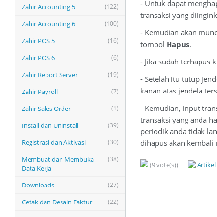
- Untuk dapat menghapu
Zahir Accounting 5
(122)
transaksi yang diingink
Zahir Accounting 6
(100)
- Kemudian akan munc
Zahir POS 5
(16)
tombol
Hapus
.
Zahir POS 6
(6)
- Jika sudah terhapus 
Zahir Report Server
(19)
- Setelah itu tutup je
kanan atas jendela ter
Zahir Payroll
(7)
- Kemudian, input tran
Zahir Sales Order
(1)
transaksi yang anda ha
Install dan Uninstall
(39)
periodik anda tidak la
Registrasi dan Aktivasi
(30)
dihapus akan kembali
Membuat dan Membuka
(38)
(9 vote(s))
Artike
Data Kerja
Downloads
(27)
Cetak dan Desain Faktur
(22)