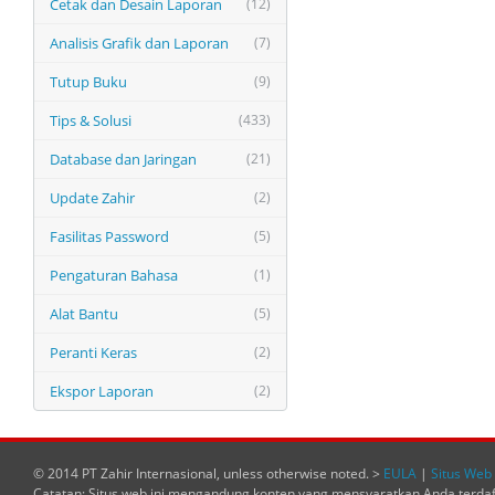
Cetak dan Desain Laporan
(12)
Analisis Grafik dan Laporan
(7)
Tutup Buku
(9)
Tips & Solusi
(433)
Database dan Jaringan
(21)
Update Zahir
(2)
Fasilitas Password
(5)
Pengaturan Bahasa
(1)
Alat Bantu
(5)
Peranti Keras
(2)
Ekspor Laporan
(2)
© 2014 PT Zahir Internasional, unless otherwise noted. >
EULA
|
Situs Web 
Catatan: Situs web ini mengandung konten yang mensyaratkan Anda terda