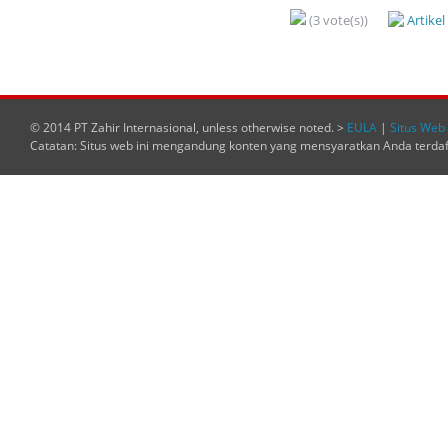
(3 vote(s))
Artike
© 2014 PT Zahir Internasional, unless otherwise noted. >
EULA
|
Situs Web 
Catatan: Situs web ini mengandung konten yang mensyaratkan Anda terda