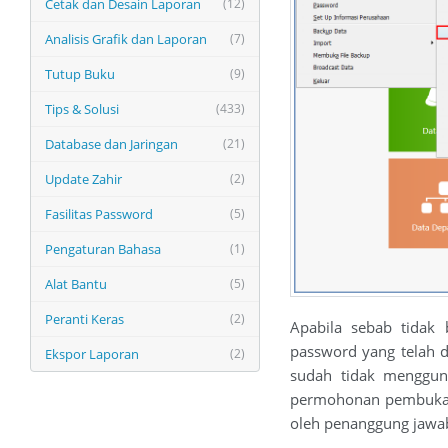
Cetak dan Desain Laporan
(12)
Analisis Grafik dan Laporan
(7)
Tutup Buku
(9)
Tips & Solusi
(433)
Database dan Jaringan
(21)
Update Zahir
(2)
Fasilitas Password
(5)
Pengaturan Bahasa
(1)
Alat Bantu
(5)
Peranti Keras
(2)
Apabila sebab tidak
password yang telah d
Ekspor Laporan
(2)
sudah tidak menggun
permohonan pembukaan
oleh penanggung jawab