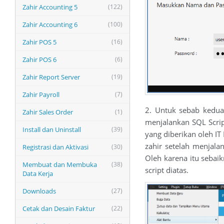
Zahir Accounting 5
(122)
Zahir Accounting 6
(100)
Zahir POS 5
(16)
Zahir POS 6
(6)
Zahir Report Server
(19)
Zahir Payroll
(7)
2. Untuk sebab kedua 
Zahir Sales Order
(1)
menjalankan SQL Scrip
Install dan Uninstall
(39)
yang diberikan oleh I
zahir setelah menjala
Registrasi dan Aktivasi
(30)
Oleh karena itu sebai
Membuat dan Membuka
(38)
script diatas.
Data Kerja
Downloads
(27)
Cetak dan Desain Faktur
(22)