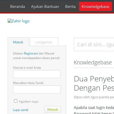
Beranda
Ajukan Bantuan
Berita
Knowledgebase
Masuk
Langganan
Silakan
Registrasi
dan Masuk
untuk mendapatkan akses penuh
Knowledgebase
Alamat e-mail Anda
Dua Penyeb
Masukkan Kata Sandi
Dengan Pes
Dipos oleh Agus Juanda pa
Ingatkan saya
Apabila saat login ke
Lupa sandi
Password tidak benar 