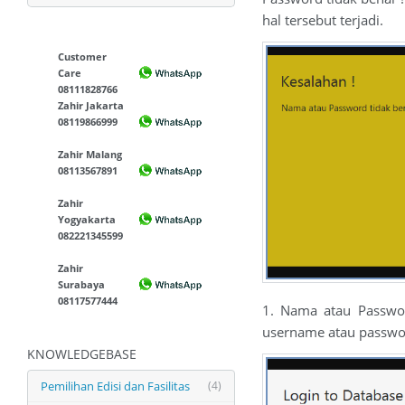
hal tersebut terjadi.
Customer
Care
08111828766
Zahir Jakarta
08119866999
Zahir Malang
08113567891
Zahir
Yogyakarta
082221345599
Zahir
Surabaya
08117577444
1. Nama atau Passwor
username atau passwo
KNOWLEDGEBASE
Pemilihan Edisi dan Fasilitas
(4)