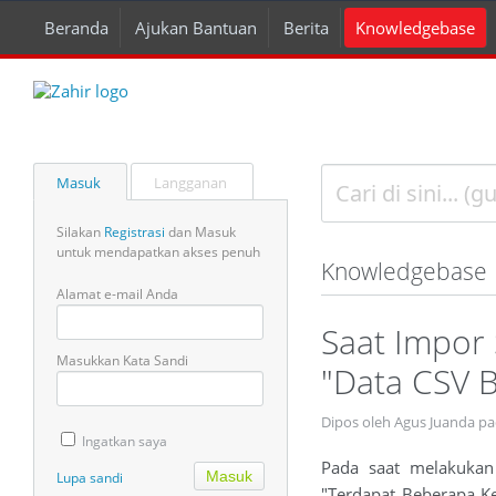
Beranda
Ajukan Bantuan
Berita
Knowledgebase
Masuk
Langganan
Silakan
Registrasi
dan Masuk
untuk mendapatkan akses penuh
Knowledgebase
Alamat e-mail Anda
Saat Impor 
Masukkan Kata Sandi
"Data CSV B
Dipos oleh Agus Juanda pa
Ingatkan saya
Pada saat melakukan
Lupa sandi
"Terdapat Beberapa K