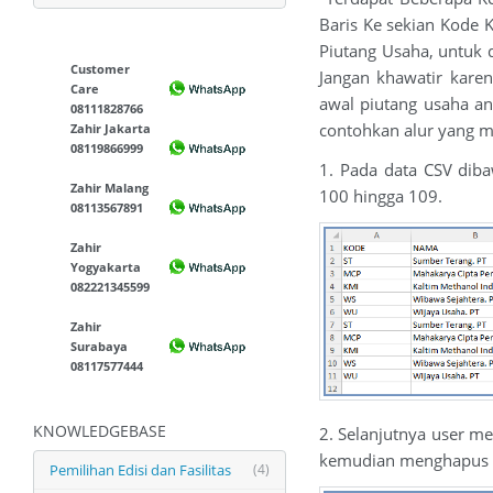
Baris Ke sekian Kode 
Piutang Usaha, untuk 
Customer
Jangan khawatir karen
Care
awal piutang usaha a
08111828766
contohkan alur yang m
Zahir Jakarta
08119866999
1. Pada data CSV diba
Zahir Malang
100 hingga 109.
08113567891
Zahir
Yogyakarta
082221345599
Zahir
Surabaya
08117577444
KNOWLEDGEBASE
2. Selanjutnya user m
kemudian menghapus ke
Pemilihan Edisi dan Fasilitas
(4)