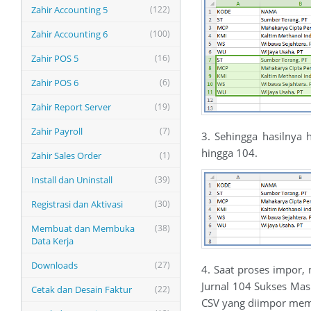
Zahir Accounting 5
(122)
Zahir Accounting 6
(100)
Zahir POS 5
(16)
Zahir POS 6
(6)
Zahir Report Server
(19)
Zahir Payroll
(7)
3. Sehingga hasilnya 
hingga 104.
Zahir Sales Order
(1)
Install dan Uninstall
(39)
Registrasi dan Aktivasi
(30)
Membuat dan Membuka
(38)
Data Kerja
Downloads
(27)
4. Saat proses impor,
Jurnal 104 Sukses Mas
Cetak dan Desain Faktur
(22)
CSV yang diimpor mema