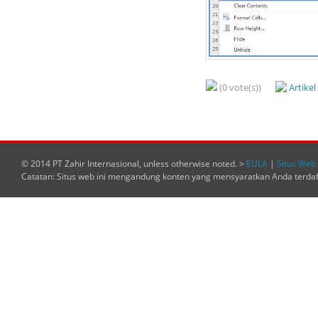
(0 vote(s))
Artike
© 2014 PT Zahir Internasional, unless otherwise noted. >
EULA
|
Situs Web 
Catatan: Situs web ini mengandung konten yang mensyaratkan Anda terda