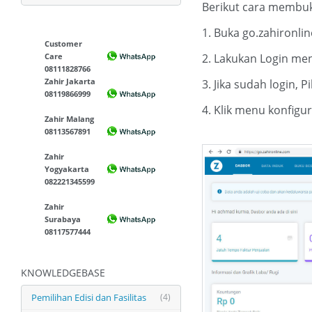
Berikut cara membuka
1. Buka go.zahironli
Customer
Care
2. Lakukan Login men
08111828766
Zahir Jakarta
3. Jika sudah login, 
08119866999
4. Klik menu konfigur
Zahir Malang
08113567891
Zahir
Yogyakarta
082221345599
Zahir
Surabaya
08117577444
KNOWLEDGEBASE
Pemilihan Edisi dan Fasilitas
(4)