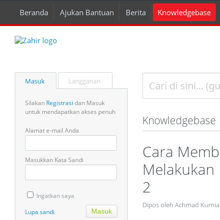
Beranda
Ajukan Bantuan
Berita
Knowledgebase
Masuk
Langganan
Silakan
Registrasi
dan Masuk
untuk mendapatkan akses penuh
Knowledgebase
Alamat e-mail Anda
Cara Membu
Masukkan Kata Sandi
Melakukan 
2
Ingatkan saya
Dipos oleh Achmad Kurnia 
Lupa sandi