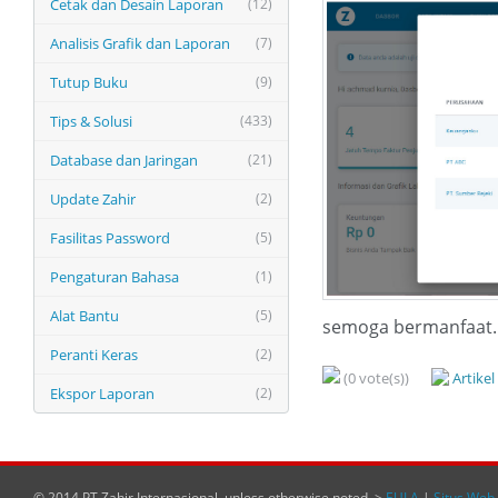
Cetak dan Desain Laporan
(12)
Analisis Grafik dan Laporan
(7)
Tutup Buku
(9)
Tips & Solusi
(433)
Database dan Jaringan
(21)
Update Zahir
(2)
Fasilitas Password
(5)
Pengaturan Bahasa
(1)
Alat Bantu
(5)
semoga bermanfaat..
Peranti Keras
(2)
(0 vote(s))
Artike
Ekspor Laporan
(2)
© 2014 PT Zahir Internasional, unless otherwise noted. >
EULA
|
Situs Web 