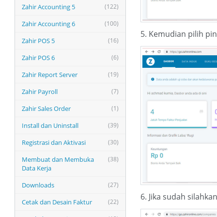
Zahir Accounting 5
(122)
Zahir Accounting 6
(100)
5. Kemudian pilih pi
Zahir POS 5
(16)
Zahir POS 6
(6)
Zahir Report Server
(19)
Zahir Payroll
(7)
Zahir Sales Order
(1)
Install dan Uninstall
(39)
Registrasi dan Aktivasi
(30)
Membuat dan Membuka
(38)
Data Kerja
Downloads
(27)
6. Jika sudah silahk
Cetak dan Desain Faktur
(22)