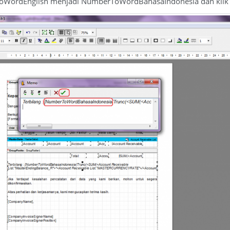
oWordEnglish menjadi NumberToWordBahasaIndonesia dan klik