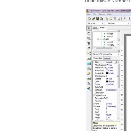
Ubah tulisan NumberT