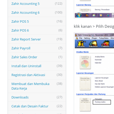
Zahir Accounting 5
(122)
Zahir Accounting 6
(100)
Zahir POS 5
(16)
klik kanan > Pilih Desi
Zahir POS 6
(6)
Zahir Report Server
(19)
Zahir Payroll
(7)
Zahir Sales Order
(1)
Install dan Uninstall
(39)
Registrasi dan Aktivasi
(30)
Membuat dan Membuka
(38)
Data Kerja
Downloads
(27)
Cetak dan Desain Faktur
(22)