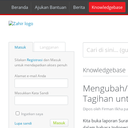
Beranda
Ajukan Bantuan
Berita
Knowledgebase
Masuk
Langganan
Silakan
Registrasi
dan Masuk
untuk mendapatkan akses penuh
Knowledgebase
Alamat e-mail Anda
Mengubah/ 
Masukkan Kata Sandi
Tagihan un
Dipos oleh Firman Ilkha p
Ingatkan saya
Kita buka laporan Sura
Lupa sandi
dalam bahasa Indones