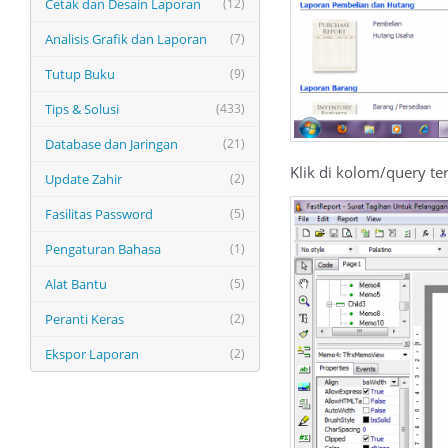
Cetak dan Desain Laporan
(12)
Analisis Grafik dan Laporan
(7)
Tutup Buku
(9)
Tips & Solusi
(433)
Database dan Jaringan
(21)
Klik di kolom/query ter
Update Zahir
(2)
Fasilitas Password
(5)
Pengaturan Bahasa
(1)
Alat Bantu
(5)
Peranti Keras
(2)
Ekspor Laporan
(2)