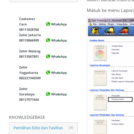
Masuk ke menu Lapora
Customer
Care
08111828766
Zahir Jakarta
08119866999
Zahir Malang
08113567891
Zahir
Yogyakarta
082221345599
Zahir
Surabaya
08117577444
KNOWLEDGEBASE
Pemilihan Edisi dan Fasilitas
(4)