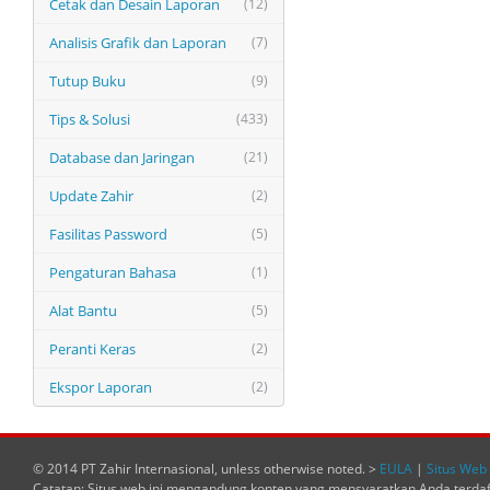
Cetak dan Desain Laporan
(12)
Analisis Grafik dan Laporan
(7)
Tutup Buku
(9)
Tips & Solusi
(433)
Database dan Jaringan
(21)
Update Zahir
(2)
Fasilitas Password
(5)
Pengaturan Bahasa
(1)
Alat Bantu
(5)
Peranti Keras
(2)
Ekspor Laporan
(2)
© 2014 PT Zahir Internasional, unless otherwise noted. >
EULA
|
Situs Web 
Catatan: Situs web ini mengandung konten yang mensyaratkan Anda terda