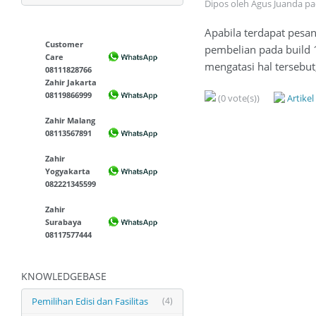
Dipos oleh Agus Juanda p
Apabila terdapat pesan
Customer
pembelian pada build 
Care
mengatasi hal tersebu
08111828766
Zahir Jakarta
08119866999
(0 vote(s))
Artike
Zahir Malang
08113567891
Zahir
Yogyakarta
082221345599
Zahir
Surabaya
08117577444
KNOWLEDGEBASE
Pemilihan Edisi dan Fasilitas
(4)