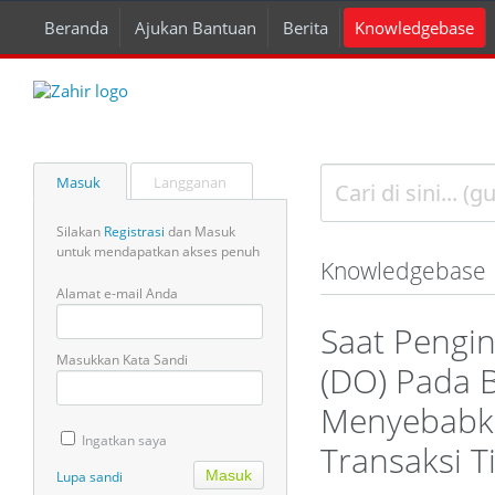
Beranda
Ajukan Bantuan
Berita
Knowledgebase
Masuk
Langganan
Silakan
Registrasi
dan Masuk
untuk mendapatkan akses penuh
Knowledgebase
Alamat e-mail Anda
Saat Pengin
Masukkan Kata Sandi
(DO) Pada 
Menyebabkan
Ingatkan saya
Transaksi Ti
Lupa sandi