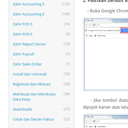
2. Pastikan Default
Zahir Accounting 5
(122)
-
Buka Google Chrome
Zahir Accounting 6
(100)
Zahir POS 5
(16)
Zahir POS 6
(6)
Zahir Report Server
(19)
Zahir Payroll
(7)
Zahir Sales Order
(1)
Install dan Uninstall
(39)
Registrasi dan Aktivasi
(30)
Membuat dan Membuka
(38)
Data Kerja
- Jika tombol diatas
dipojok kanan atas lalu
Downloads
(27)
Cetak dan Desain Faktur
(22)