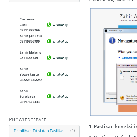
Customer
Care
08111828766
Zahir Jakarta
08119866999
Zahir Malang
08113567891
Zahir
Yogyakarta
082221345599
Zahir
Surabaya
08117577444
KNOWLEDGEBASE
1. Pastikan koneksi 
Pemilihan Edisi dan Fasilitas
(4)