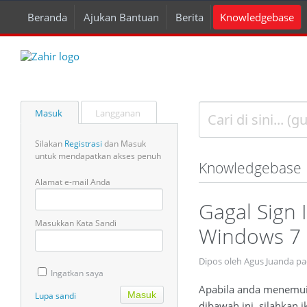
Beranda
Ajukan Bantuan
Berita
Knowledgebase
Masuk
Langganan
Silakan
Registrasi
dan Masuk
untuk mendapatkan akses penuh
Knowledgebase
Alamat e-mail Anda
Gagal Sign 
Masukkan Kata Sandi
Windows 7 
Dipos oleh Agus Juanda pa
Ingatkan saya
Apabila anda menemui k
Lupa sandi
dibawah ini, silahkan i