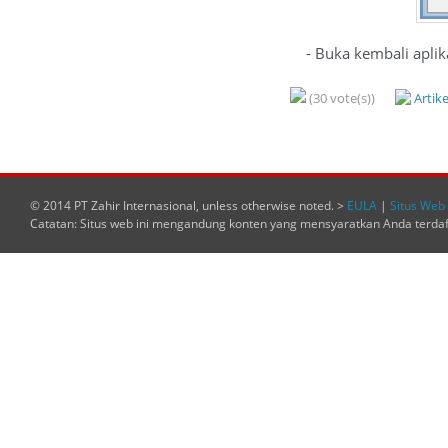
- Buka kembali aplikas
(30 vote(s))
Artik
© 2014 PT Zahir Internasional, unless otherwise noted. >
EULA
|
Situs Web 
Catatan: Situs web ini mengandung konten yang mensyaratkan Anda terda