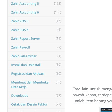
Zahir Accounting 5
(122)
Zahir Accounting 6
(100)
Zahir POS 5
(16)
Zahir POS 6
(6)
Zahir Report Server
(19)
Zahir Payroll
(7)
Zahir Sales Order
(1)
Install dan Uninstall
(39)
Registrasi dan Aktivasi
(30)
Membuat dan Membuka
(38)
Data Kerja
Cara lain untuk meng
bawah kanan, terdapat
Downloads
(27)
jumlah item barang ya
Cetak dan Desain Faktur
(22)