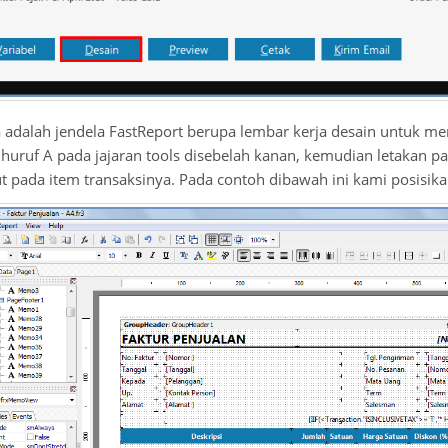
 adalah jendela FastReport berupa lembar kerja desain untuk mem
ruf A pada jajaran tools disebelah kanan, kemudian letakan pad
ada item transaksinya. Pada contoh dibawah ini kami posisikan 