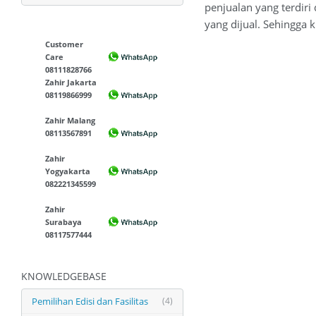
penjualan yang terdiri
yang dijual. Sehingga
Customer
Care
08111828766
Zahir Jakarta
08119866999
Zahir Malang
08113567891
Zahir
Yogyakarta
082221345599
Zahir
Surabaya
08117577444
KNOWLEDGEBASE
Pemilihan Edisi dan Fasilitas
(4)