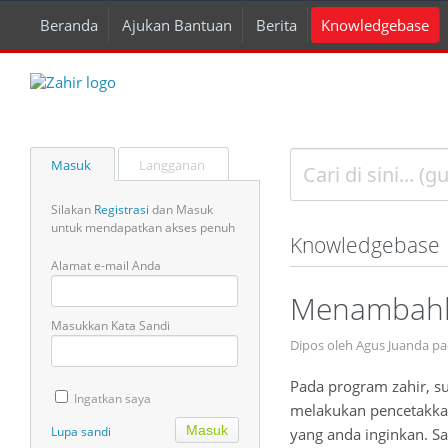
Beranda
Ajukan Bantuan
Berita
Knowledgebase
Masuk
Langganan
Silakan
Registrasi
dan Masuk
untuk mendapatkan akses penuh
Knowledgebase
Alamat e-mail Anda
Menambahk
Masukkan Kata Sandi
Dipos oleh Agus Juanda pa
Pada program zahir, s
Ingatkan saya
melakukan pencetakkan 
Lupa sandi
yang anda inginkan. Sa