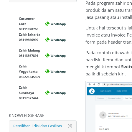
Pada program zahir onl
produk dalam satu tran
jasa pasang atau install
Customer
Care
Untuk hal tersebut si
08111828766
Invoice atau Invoice 
Zahir Jakarta
08119866999
form pada header trans
Zahir Malang
Pada contoh dibawah i
08113567891
hardisk. Kemudian untu
mengklik tombol
Swit
Zahir
Yogyakarta
balik di sebelah kiri.
082221345599
Zahir
Surabaya
08117577444
KNOWLEDGEBASE
Pemilihan Edisi dan Fasilitas
(4)