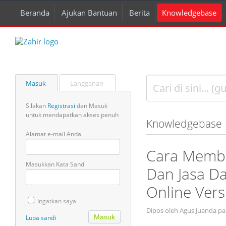
Beranda
Ajukan Bantuan
Berita
Knowledgebase
Masuk
Langganan
Silakan
Registrasi
dan Masuk
untuk mendapatkan akses penuh
Knowledgebase
Alamat e-mail Anda
Cara Membu
Masukkan Kata Sandi
Dan Jasa Da
Online Vers
Ingatkan saya
Dipos oleh Agus Juanda p
Lupa sandi