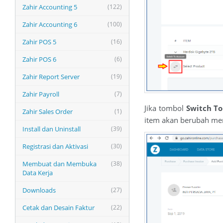
Zahir Accounting 5
(122)
Zahir Accounting 6
(100)
Zahir POS 5
(16)
Zahir POS 6
(6)
Zahir Report Server
(19)
Zahir Payroll
(7)
Jika tombol
Switch T
Zahir Sales Order
(1)
item akan berubah men
Install dan Uninstall
(39)
Registrasi dan Aktivasi
(30)
Membuat dan Membuka
(38)
Data Kerja
Downloads
(27)
Cetak dan Desain Faktur
(22)