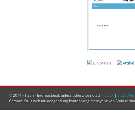
(3 vote(s))
Artike
© 2014 PT Zahir Internasional, unless otherwise noted. >
EULA
|
Situs Web 
Catatan: Situs web ini mengandung konten yang mensyaratkan Anda terda