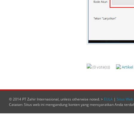
(0 vote(s))
Artike
© 2014 PT Zahir Internasional, unless otherwise noted. >
EULA
|
Situs Web 
Catatan: Situs web ini mengandung konten yang mensyaratkan Anda terda