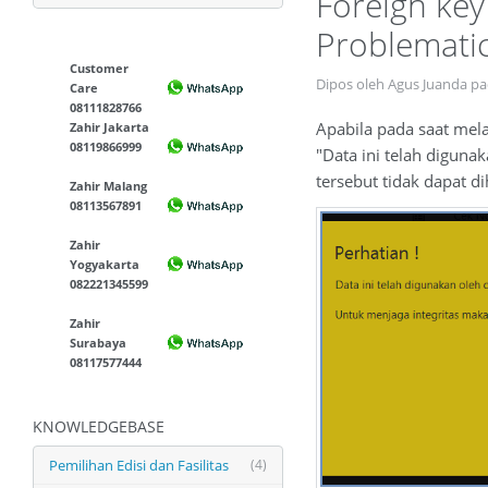
Foreign key
Problematic
Customer
Dipos oleh Agus Juanda p
Care
08111828766
Apabila pada saat mel
Zahir Jakarta
08119866999
"Data ini telah diguna
tersebut tidak dapat d
Zahir Malang
08113567891
Zahir
Yogyakarta
082221345599
Zahir
Surabaya
08117577444
KNOWLEDGEBASE
Pemilihan Edisi dan Fasilitas
(4)