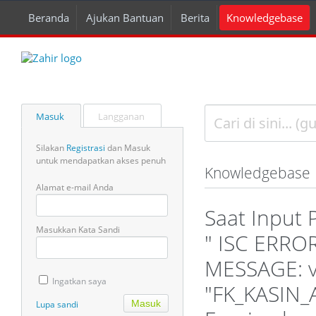
Beranda
Ajukan Bantuan
Berita
Knowledgebase
Masuk
Langganan
Silakan
Registrasi
dan Masuk
untuk mendapatkan akses penuh
Knowledgebase
Alamat e-mail Anda
Saat Input
Masukkan Kata Sandi
" ISC ERRO
MESSAGE: v
Ingatkan saya
"FK_KASIN_
Lupa sandi