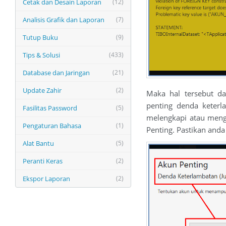
Cetak dan Desain Laporan
(12)
Analisis Grafik dan Laporan
(7)
Tutup Buku
(9)
Tips & Solusi
(433)
Database dan Jaringan
(21)
Update Zahir
(2)
Maka hal tersebut da
penting denda keterl
Fasilitas Password
(5)
melengkapi atau mengi
Pengaturan Bahasa
(1)
Penting. Pastikan and
Alat Bantu
(5)
Peranti Keras
(2)
Ekspor Laporan
(2)