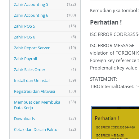
Zahir Accounting 5
(122)
Kemudian jika tombol >
Zahir Accounting 6
(100)
Perhatian !
Zahir POS 5
(16)
ISC ERROR CODE:335
Zahir POS 6
(6)
ISC ERROR MESSAGE:
Zahir Report Server
(19)
violation of FOREIGN 
Zahir Payroll
(7)
Foreign key reference t
Problematic key value
Zahir Sales Order
(1)
STATEMENT:
Install dan Uninstall
(39)
TIBOInternalDataset:
Registrasi dan Aktivasi
(30)
Membuat dan Membuka
(38)
Data Kerja
Downloads
(27)
Cetak dan Desain Faktur
(22)