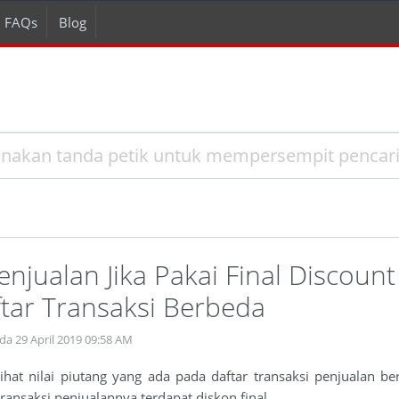
FAQs
Blog
enjualan Jika Pakai Final Discount
tar Transaksi Berbeda
da 29 April 2019 09:58 AM
hat nilai piutang yang ada pada daftar transaksi penjualan be
transaksi penjualannya terdapat diskon final.