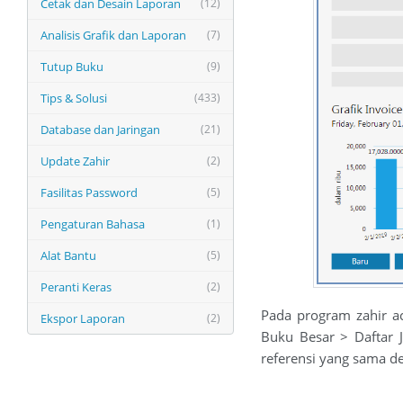
Cetak dan Desain Laporan
(12)
Analisis Grafik dan Laporan
(7)
Tutup Buku
(9)
Tips & Solusi
(433)
Database dan Jaringan
(21)
Update Zahir
(2)
Fasilitas Password
(5)
Pengaturan Bahasa
(1)
Alat Bantu
(5)
Peranti Keras
(2)
Pada program zahir ac
Ekspor Laporan
(2)
Buku Besar > Daftar J
referensi yang sama de