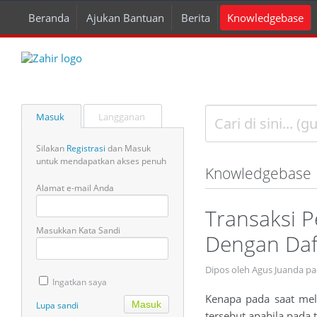
Beranda
Ajukan Bantuan
Berita
Knowledgebase
Masuk
Langganan
Silakan
Registrasi
dan Masuk
untuk mendapatkan akses penuh
Knowledgebase
Alamat e-mail Anda
Transaksi P
Masukkan Kata Sandi
Dengan Daf
Dipos oleh Agus Juanda pa
Ingatkan saya
Kenapa pada saat meli
Lupa sandi
tersebut apabila pada 