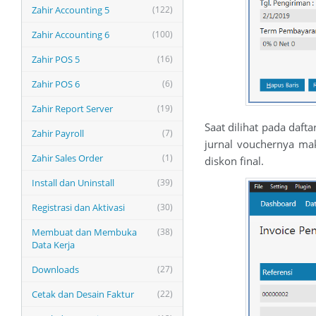
Zahir Accounting 5
(122)
Zahir Accounting 6
(100)
Zahir POS 5
(16)
Zahir POS 6
(6)
Zahir Report Server
(19)
Saat dilihat pada daft
Zahir Payroll
(7)
jurnal vouchernya ma
Zahir Sales Order
(1)
diskon final.
Install dan Uninstall
(39)
Registrasi dan Aktivasi
(30)
Membuat dan Membuka
(38)
Data Kerja
Downloads
(27)
Cetak dan Desain Faktur
(22)