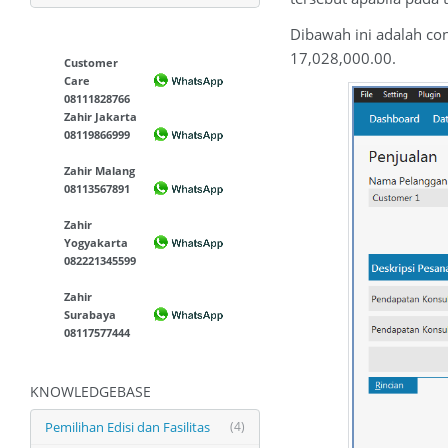
Dibawah ini adalah cont
17,028,000.00.
Customer
Care
08111828766
Zahir Jakarta
08119866999
Zahir Malang
08113567891
Zahir
Yogyakarta
082221345599
Zahir
Surabaya
08117577444
KNOWLEDGEBASE
Pemilihan Edisi dan Fasilitas
(4)