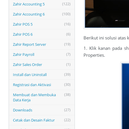
Zahir Accounting 5
(122)
Zahir Accounting 6
(100)
Zahir POS 5
(16)
Zahir POS 6
(6)
Berikut ini solusi atas
Zahir Report Server
(19)
1. Klik kanan pada s
Zahir Payroll
(7)
Properties.
Zahir Sales Order
(1)
Install dan Uninstall
(39)
Registrasi dan Aktivasi
(30)
Membuat dan Membuka
(38)
Data Kerja
Downloads
(27)
Cetak dan Desain Faktur
(22)