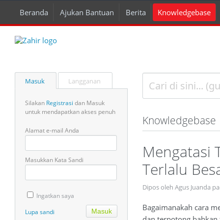
Beranda
Ajukan Bantuan
Berita
Knowledgebase
Masuk
Langganan
Silakan
Registrasi
dan Masuk
untuk mendapatkan akses penuh
Knowledgebase
Alamat e-mail Anda
Mengatasi 
Masukkan Kata Sandi
Terlalu Be
Dipos oleh Agus Juanda p
Ingatkan saya
Bagaimanakah cara men
Lupa sandi
dan terpotong bahkan t