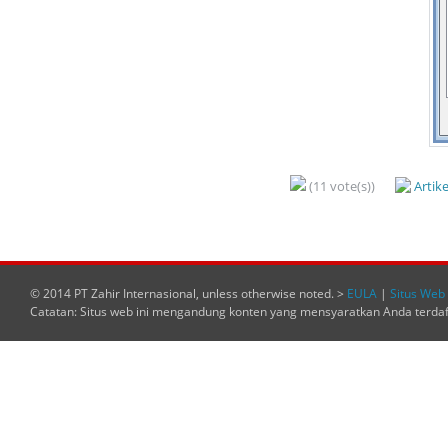
(11 vote(s))
Artik
© 2014 PT Zahir Internasional, unless otherwise noted. >
EULA
|
Situs Web 
Catatan: Situs web ini mengandung konten yang mensyaratkan Anda terda