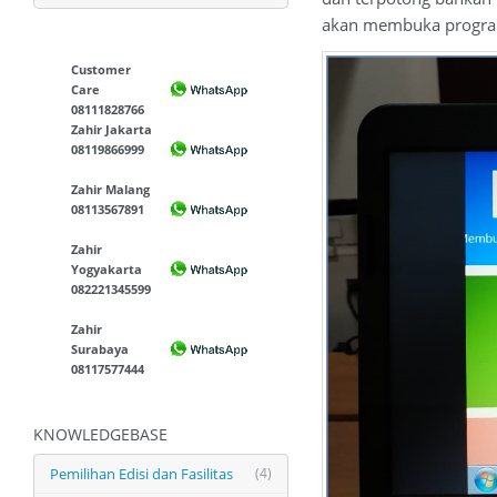
akan membuka program 
Customer
Care
08111828766
Zahir Jakarta
08119866999
Zahir Malang
08113567891
Zahir
Yogyakarta
082221345599
Zahir
Surabaya
08117577444
KNOWLEDGEBASE
Pemilihan Edisi dan Fasilitas
(4)