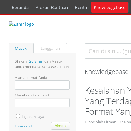
Beranda
Ajukan Bantuan
Berita
Knowledgebase
Masuk
Langganan
Silakan
Registrasi
dan Masuk
untuk mendapatkan akses penuh
Knowledgebase
Alamat e-mail Anda
Kesalahan 
Masukkan Kata Sandi
Yang Terda
Format Yan
Ingatkan saya
Dipos oleh Firman Ilkha pa
Lupa sandi