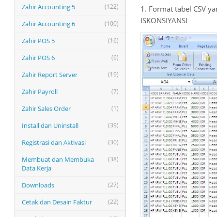
Zahir Accounting 5
(122)
1. Format tabel CSV ya
ISKONSIYANSI
Zahir Accounting 6
(100)
Zahir POS 5
(16)
Zahir POS 6
(6)
Zahir Report Server
(19)
Zahir Payroll
(7)
Zahir Sales Order
(1)
Install dan Uninstall
(39)
Registrasi dan Aktivasi
(30)
Membuat dan Membuka
(38)
Data Kerja
Downloads
(27)
Cetak dan Desain Faktur
(22)