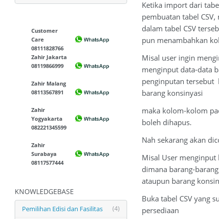
Ketika import dari tabe
pembuatan tabel CSV, 
dalam tabel CSV terseb
Customer
pun menambahkan kolo
Care
08111828766
Misal user ingin meng
Zahir Jakarta
08119866999
menginput data-data b
penginputan tersebut
Zahir Malang
barang konsinyasi
08113567891
maka kolom-kolom pada
Zahir
Yogyakarta
boleh dihapus.
082221345599
Nah sekarang akan dic
Zahir
Surabaya
Misal User menginput b
08117577444
dimana barang-barang 
ataupun barang konsin
KNOWLEDGEBASE
Buka tabel CSV yang s
Pemilihan Edisi dan Fasilitas
(4)
persediaan