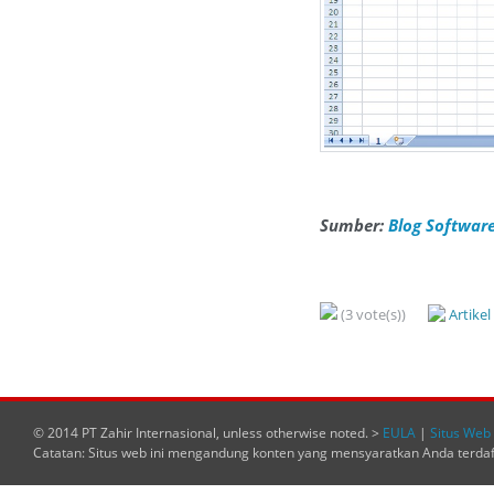
Sumber:
Blog Software
(3 vote(s))
Artike
© 2014 PT Zahir Internasional, unless otherwise noted. >
EULA
|
Situs Web 
Catatan: Situs web ini mengandung konten yang mensyaratkan Anda terda