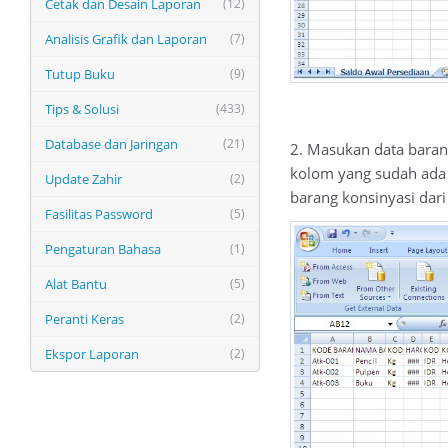
Cetak dan Desain Laporan
(12)
Analisis Grafik dan Laporan
(7)
Tutup Buku
(9)
Tips & Solusi
(433)
Database dan Jaringan
(21)
2. Masukan data baran
kolom yang sudah ada 
Update Zahir
(2)
barang konsinyasi dari
Fasilitas Password
(5)
Pengaturan Bahasa
(1)
Alat Bantu
(5)
Peranti Keras
(2)
Ekspor Laporan
(2)