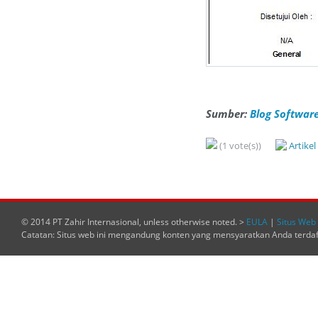
Sumber:
Blog Software
(1 vote(s))
Artike
© 2014 PT Zahir Internasional, unless otherwise noted. >
EULA
|
Situs Web 
Catatan: Situs web ini mengandung konten yang mensyaratkan Anda terda