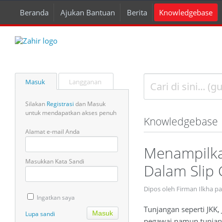
Beranda
Ajukan Bantuan
Berita
Knowledgebase
Masuk
Langganan
Silakan
Registrasi
dan Masuk
untuk mendapatkan akses penuh
Knowledgebase
Alamat e-mail Anda
Menampilka
Masukkan Kata Sandi
Dalam Slip 
Dipos oleh Firman Ilkha p
Ingatkan saya
Tunjangan seperti JKK, 
Lupa sandi
pegawai namun tunjanga