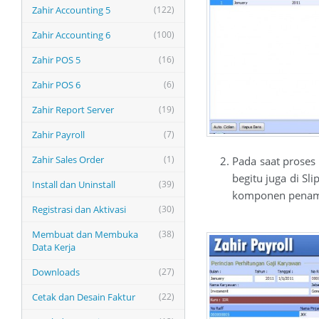
Zahir Accounting 5
(122)
Zahir Accounting 6
(100)
Zahir POS 5
(16)
Zahir POS 6
(6)
Zahir Report Server
(19)
Zahir Payroll
(7)
Zahir Sales Order
(1)
Pada saat proses
begitu juga di Sl
Install dan Uninstall
(39)
komponen penamb
Registrasi dan Aktivasi
(30)
Membuat dan Membuka
(38)
Data Kerja
Downloads
(27)
Cetak dan Desain Faktur
(22)