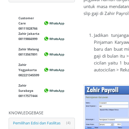
untuk masa mendatang,
slip gaji di Zahir Payrol
Customer
Care
08111828766
Zahir Jakarta
Jadikan tunjang
08119866999
Pinjaman Karyaw
baru dan buat mi
Zahir Malang
08113567891
gaji di bulan itu 
cicilan yaitu 1 b
Zahir
autocicilan > Rek
Yogyakarta
082221345599
Zahir
Surabaya
08117577444
KNOWLEDGEBASE
Pemilihan Edisi dan Fasilitas
(4)