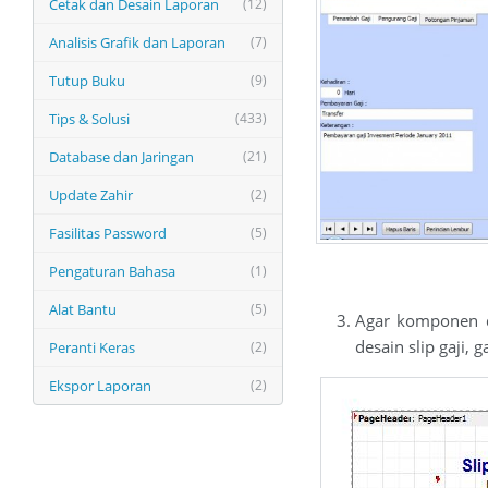
Cetak dan Desain Laporan
(12)
Analisis Grafik dan Laporan
(7)
Tutup Buku
(9)
Tips & Solusi
(433)
Database dan Jaringan
(21)
Update Zahir
(2)
Fasilitas Password
(5)
Pengaturan Bahasa
(1)
Alat Bantu
(5)
Agar komponen di
desain slip gaji,
Peranti Keras
(2)
Ekspor Laporan
(2)