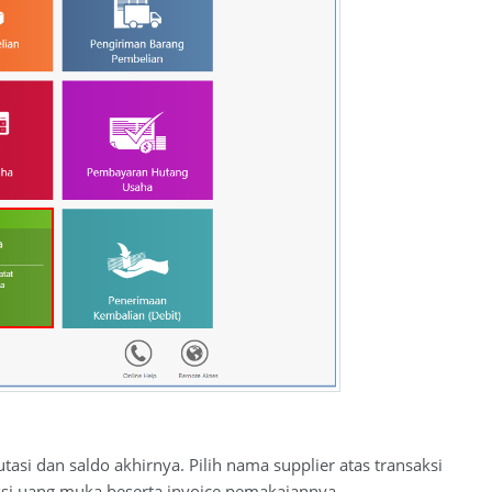
i dan saldo akhirnya. Pilih nama supplier atas transaksi
ksi uang muka beserta invoice pemakaiannya.