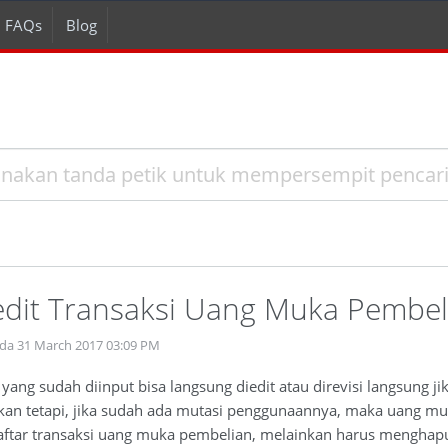
FAQs
Blog
dit Transaksi Uang Muka Pembel
ada 31 March 2017 03:09 PM
ang sudah diinput bisa langsung diedit atau direvisi langsung 
kan tetapi, jika sudah ada mutasi penggunaannya, maka uang muka
daftar transaksi uang muka pembelian, melainkan harus menghap