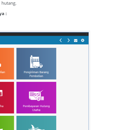
 hutang.
a :