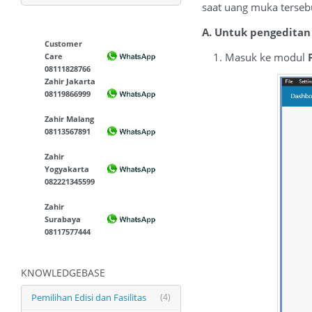
saat uang muka terseb
A. Untuk pengeditan
Customer
1. Masuk ke modul
Care
08111828766
Zahir Jakarta
08119866999
Zahir Malang
08113567891
Zahir
Yogyakarta
082221345599
Zahir
Surabaya
08117577444
KNOWLEDGEBASE
Pemilihan Edisi dan Fasilitas
(4)