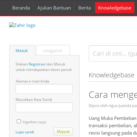
Beranda
Ajukan Bantuan
Berita
Knowledgebase
Masuk
Langganan
Silakan
Registrasi
dan Masuk
untuk mendapatkan akses penuh
Knowledgebase
Alamat e-mail Anda
Cara menge
Masukkan Kata Sandi
Dipos oleh Agus Juanda p
Uang Muka Pembelian y
Ingatkan saya
transaksi pembelian, a
Lupa sandi
revisi langsung pada 