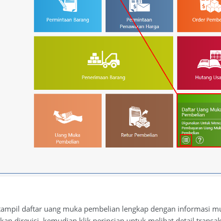
ampil daftar uang muka pembelian lengkap dengan informasi mutas
irevisi, kemudian klik perincian untuk melihat detail transa