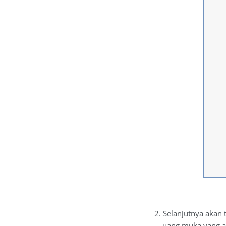
2. Selanjutnya akan t
uang muka yang akan d