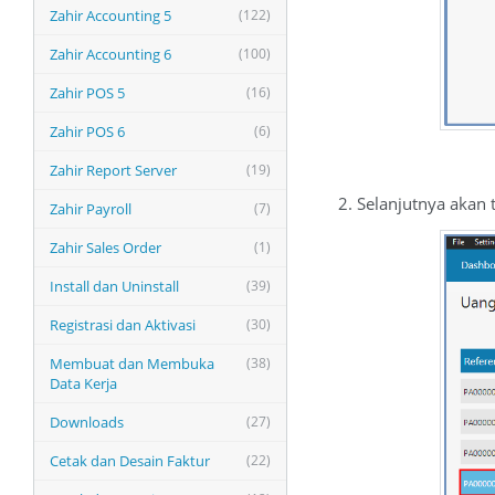
Zahir Accounting 5
(122)
Zahir Accounting 6
(100)
Zahir POS 5
(16)
Zahir POS 6
(6)
Zahir Report Server
(19)
2. Selanjutnya akan ta
Zahir Payroll
(7)
Zahir Sales Order
(1)
Install dan Uninstall
(39)
Registrasi dan Aktivasi
(30)
Membuat dan Membuka
(38)
Data Kerja
Downloads
(27)
Cetak dan Desain Faktur
(22)