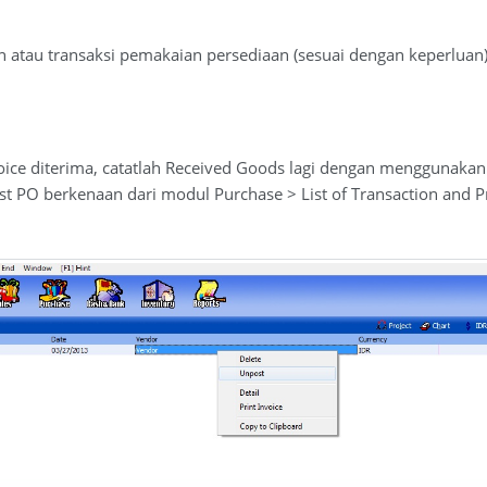
n atau transaksi pemakaian persediaan (sesuai dengan keperluan)
nvoice diterima, catatlah Received Goods lagi dengan menggunaka
t PO berkenaan dari modul Purchase > List of Transaction and P