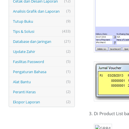
Cetak dan Desain Laporan
(12)
Analisis Grafik dan Laporan
(7)
Tutup Buku
(9)
Tips & Solusi
(433)
Database dan Jaringan
(21)
Update Zahir
(2)
Fasilitas Password
(5)
Pengaturan Bahasa
(1)
Alat Bantu
(5)
Peranti Keras
(2)
Ekspor Laporan
(2)
Di Product List b