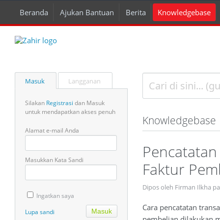
Beranda
Ajukan Bantuan
Berita
Knowledgebase
Masuk
Langganan
Silakan
Registrasi
dan Masuk
untuk mendapatkan akses penuh
Knowledgebase
Alamat e-mail Anda
Pencatatan
Masukkan Kata Sandi
Faktur Pem
Dipos oleh Firman Ilkha p
Ingatkan saya
Cara pencatatan transa
Lupa sandi
pembelian dilakukan me