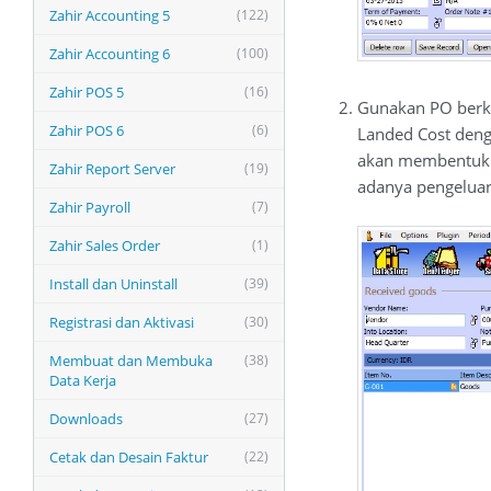
Zahir Accounting 5
(122)
Zahir Accounting 6
(100)
Zahir POS 5
(16)
Gunakan PO berk
Zahir POS 6
(6)
Landed Cost denga
akan membentuk ay
Zahir Report Server
(19)
adanya pengeluar
Zahir Payroll
(7)
Zahir Sales Order
(1)
Install dan Uninstall
(39)
Registrasi dan Aktivasi
(30)
Membuat dan Membuka
(38)
Data Kerja
Downloads
(27)
Cetak dan Desain Faktur
(22)