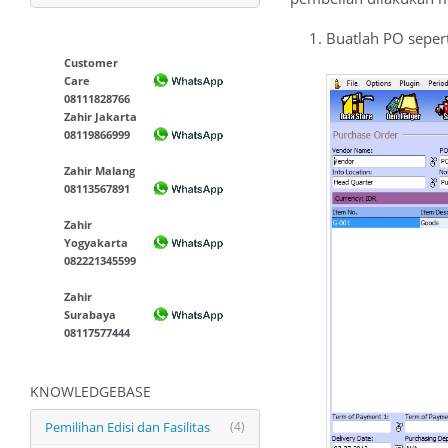
Buatlah PO sepert
Customer
Care
08111828766
Zahir Jakarta
08119866999
Zahir Malang
08113567891
Zahir
Yogyakarta
082221345599
Zahir
Surabaya
08117577444
KNOWLEDGEBASE
Pemilihan Edisi dan Fasilitas
(4)