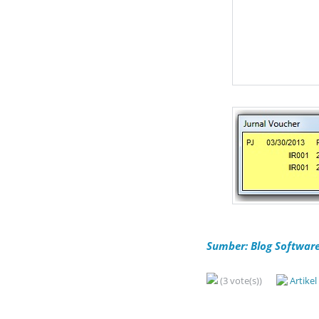
Sumber: Blog Software 
(3 vote(s))
Artike