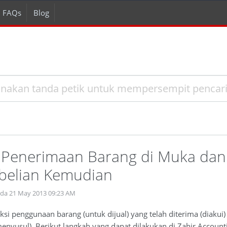
FAQs
Blog
 Penerimaan Barang di Muka dan
belian Kemudian
ada 21 May 2013 09:23 AM
ksi penggunaan barang (untuk dijual) yang telah diterima (diaku
nyusul). Berikut langkah yang dapat dilakukan di Zahir Account