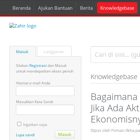
Beranda
Ajukan Bantuan
Berita
Knowledgebase
Masuk
Langganan
Silakan
Registrasi
dan Masuk
untuk mendapatkan akses penuh
Knowledgebase
Alamat e-mail Anda
Bagaimana 
Masukkan Kata Sandi
Jika Ada A
Ekonomisny
Ingatkan saya
Dipos oleh Firman Ilkha p
Lupa sandi