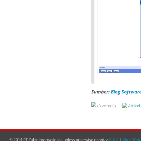
Sumber:
Blog Software
(3 vote(s))
Artike
© 2014 PT Zahir Internasional, unless otherwise noted. >
EULA
|
Situs Web 