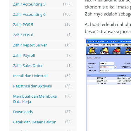
Zahir Accounting 5
(122)
ekonomis dikali masa 
Zahirnya adalah sebaga
Zahir Accounting 6
(100)
A. buat terlebih dahul
Zahir POS 5
(16)
besar > transaksi jurn
Zahir POS 6
(6)
Zahir Report Server
(19)
Zahir Payroll
(7)
Zahir Sales Order
(1)
Install dan Uninstall
(39)
Registrasi dan Aktivasi
(30)
Membuat dan Membuka
(38)
Data Kerja
Downloads
(27)
Cetak dan Desain Faktur
(22)