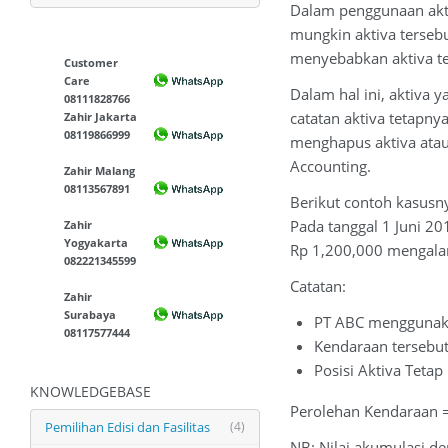
Dalam penggunaan aktiv
mungkin aktiva terseb
menyebabkan aktiva ter
Customer
Care
Dalam hal ini, aktiva 
08111828766
catatan aktiva tetapny
Zahir Jakarta
08119866999
menghapus aktiva ata
Accounting.
Zahir Malang
08113567891
Berikut contoh kasusny
Pada tanggal 1 Juni 20
Zahir
Yogyakarta
Rp 1,200,000 mengalam
082221345599
Catatan:
Zahir
Surabaya
PT ABC menggunaka
08117577444
Kendaraan tersebut
Posisi Aktiva Tetap
KNOWLEDGEBASE
Perolehan Kendaraan 
Pemilihan Edisi dan Fasilitas
(4)
NB: Nilai akumulasi de