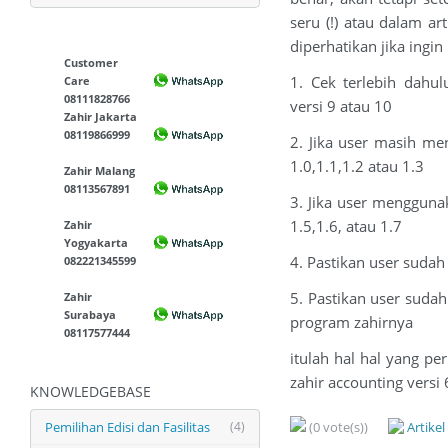
seru (!) atau dalam ar
diperhatikan jika ingin 
Customer
1. Cek terlebih dahu
Care
08111828766
versi 9 atau 10
Zahir Jakarta
08119866999
2. Jika user masih me
1.0,1.1,1.2 atau 1.3
Zahir Malang
08113567891
3. Jika user mengguna
1.5,1.6, atau 1.7
Zahir
Yogyakarta
4. Pastikan user sudah
082221345599
5. Pastikan user sudah
Zahir
Surabaya
program zahirnya
08117577444
itulah hal hal yang pe
zahir accounting versi 
KNOWLEDGEBASE
Pemilihan Edisi dan Fasilitas
(4)
(0 vote(s))
Artike