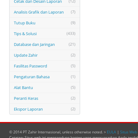
Cetak dan Desain Laporan
(12)
Analisis Grafik dan Laporan
(7)
Tutup Buku
(9)
Tips & Solusi
(433)
Database dan Jaringan
(21)
Update Zahir
(2)
Fasilitas Password
(5)
Pengaturan Bahasa
(1)
Alat Bantu
(5)
Peranti Keras
(2)
Ekspor Laporan
(2)
© 2014 PT Zahir Internasional, unless otherwise noted. >
EULA
|
Situs Web 
Catatan: Situs web ini mengandung konten yang mensyaratkan Anda terda