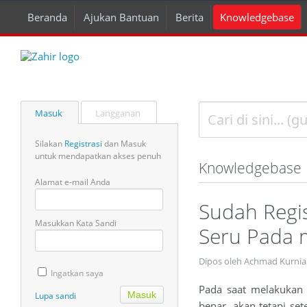
Beranda
Ajukan Bantuan
Berita
Knowledgebase
Masuk
Langganan
Silakan
Registrasi
dan Masuk
untuk mendapatkan akses penuh
Knowledgebase
Alamat e-mail Anda
Sudah Regis
Masukkan Kata Sandi
Seru Pada m
Dipos oleh Achmad Kurnia
Ingatkan saya
Pada saat melakukan 
Lupa sandi
benar, akan tetapi set