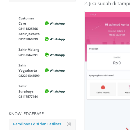
2. Jika sudah di tamp
Customer
Care
08111828766
Zahir Jakarta
08119866999
Zahir Malang
08113567891
Zahir
Yogyakarta
082221345599
Zahir
Surabaya
08117577444
KNOWLEDGEBASE
Pemilihan Edisi dan Fasilitas
(4)