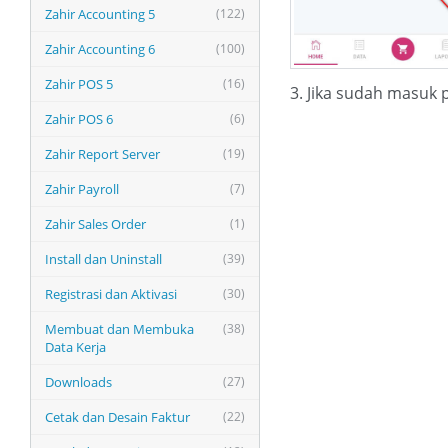
Zahir Accounting 5
(122)
Zahir Accounting 6
(100)
Zahir POS 5
(16)
3. Jika sudah masuk 
Zahir POS 6
(6)
Zahir Report Server
(19)
Zahir Payroll
(7)
Zahir Sales Order
(1)
Install dan Uninstall
(39)
Registrasi dan Aktivasi
(30)
Membuat dan Membuka
(38)
Data Kerja
Downloads
(27)
Cetak dan Desain Faktur
(22)