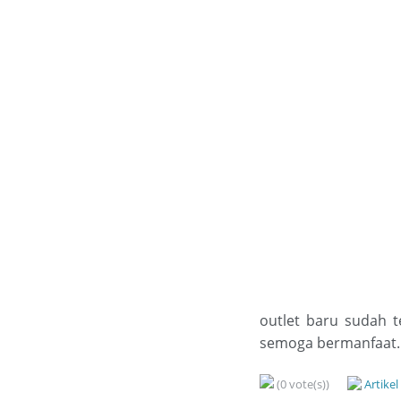
outlet baru sudah 
semoga bermanfaat...
(0 vote(s))
Artike