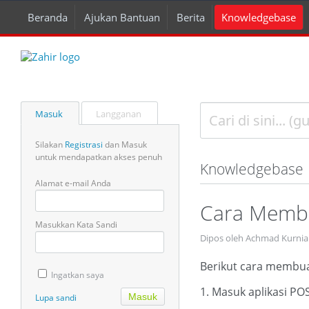
Beranda
Ajukan Bantuan
Berita
Knowledgebase
Masuk
Langganan
Silakan
Registrasi
dan Masuk
untuk mendapatkan akses penuh
Knowledgebase
Alamat e-mail Anda
Cara Membu
Masukkan Kata Sandi
Dipos oleh Achmad Kurnia
Berikut cara membua
Ingatkan saya
1. Masuk aplikasi PO
Lupa sandi