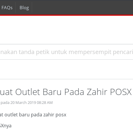
FAQs
Blog
at Outlet Baru Pada Zahir POSX
 pada 20 March 2019 08:28 AM
t outlet baru pada zahir posx
SXnya