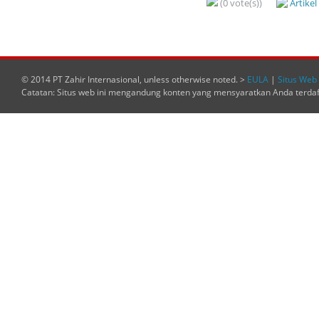
(0 vote(s))
Artike
© 2014 PT Zahir Internasional, unless otherwise noted. >
EULA
|
Situs Web 
Catatan: Situs web ini mengandung konten yang mensyaratkan Anda terda