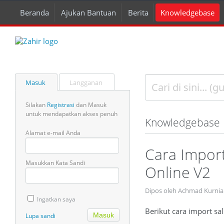
Beranda
Ajukan Bantuan
Berita
Knowledgebase
Masuk
Langganan
Silakan
Registrasi
dan Masuk
untuk mendapatkan akses penuh
Knowledgebase
Alamat e-mail Anda
Cara Impor
Masukkan Kata Sandi
Online V2
Dipos oleh Achmad Kurnia
Ingatkan saya
Berikut cara import sal
Lupa sandi