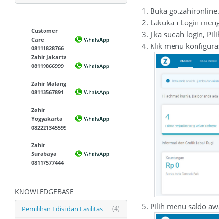
1. Buka go.zahironlin
2. Lakukan Login meng
Customer
3. Jika sudah login, Pi
Care
4. Klik menu konfigura
08111828766
Zahir Jakarta
08119866999
Zahir Malang
08113567891
Zahir
Yogyakarta
082221345599
Zahir
Surabaya
08117577444
KNOWLEDGEBASE
5. Pilih menu saldo aw
Pemilihan Edisi dan Fasilitas
(4)