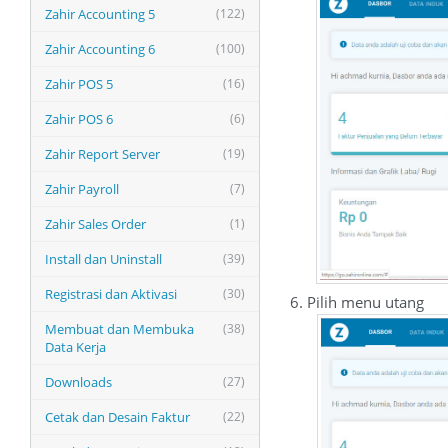
Zahir Accounting 5
(122)
Zahir Accounting 6
(100)
Zahir POS 5
(16)
Zahir POS 6
(6)
Zahir Report Server
(19)
Zahir Payroll
(7)
Zahir Sales Order
(1)
Install dan Uninstall
(39)
Registrasi dan Aktivasi
(30)
6. Pilih menu utang
Membuat dan Membuka
(38)
Data Kerja
Downloads
(27)
Cetak dan Desain Faktur
(22)