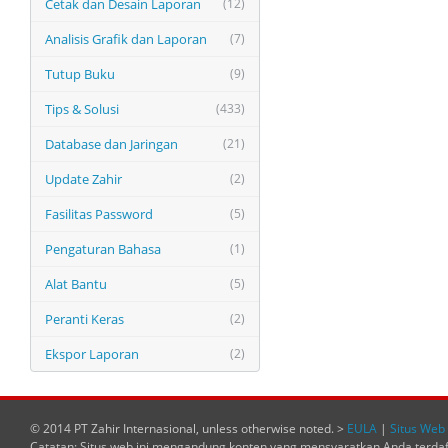
Cetak dan Desain Laporan
(12)
Analisis Grafik dan Laporan
(7)
Tutup Buku
(9)
Tips & Solusi
(433)
Database dan Jaringan
(21)
Update Zahir
(2)
Fasilitas Password
(5)
Pengaturan Bahasa
(1)
Alat Bantu
(5)
Peranti Keras
(2)
Ekspor Laporan
(2)
© 2014 PT Zahir Internasional, unless otherwise noted. >
EULA
|
Situs Web 
Catatan: Situs web ini mengandung konten yang mensyaratkan Anda terda