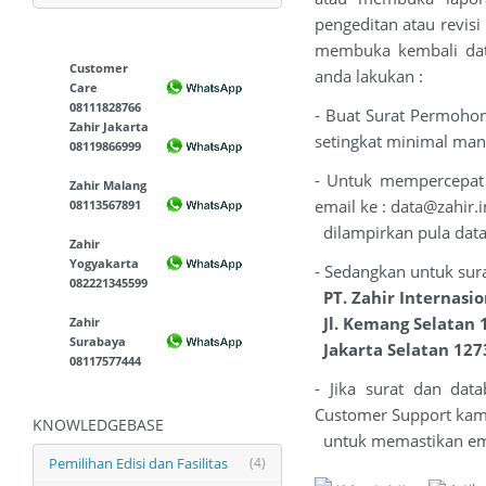
pengeditan atau revisi
membuka kembali data
Customer
anda lakukan :
Care
08111828766
- Buat Surat Permohon
Zahir Jakarta
setingkat minimal man
08119866999
- Untuk mempercepat p
Zahir Malang
email ke :
data@zahir.i
08113567891
dilampirkan pula data
Zahir
Yogyakarta
- Sedangkan untuk sura
082221345599
PT. Zahir Internasio
Jl. Kemang Selatan 
Zahir
Surabaya
Jakarta Selatan 127
08117577444
- Jika surat dan da
Customer Support kami
KNOWLEDGEBASE
untuk memastikan emai
Pemilihan Edisi dan Fasilitas
(4)