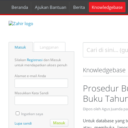
Beranda
Ajukan Bantuan
Berita
Knowledgebase
Masuk
Langganan
Silakan
Registrasi
dan Masuk
untuk mendapatkan akses penuh
Knowledgebase
Alamat e-mail Anda
Prosedur B
Masukkan Kata Sandi
Buku Tahu
Dipos oleh Agus Juanda pa
Ingatkan saya
Untuk database yang t
Lupa sandi
atau membuka lapora