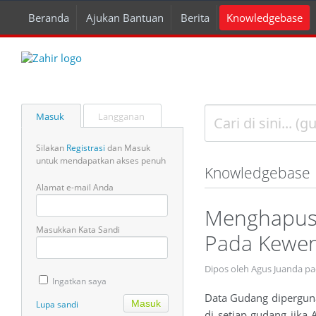
Beranda
Ajukan Bantuan
Berita
Knowledgebase
Masuk
Langganan
Silakan
Registrasi
dan Masuk
untuk mendapatkan akses penuh
Knowledgebase
Alamat e-mail Anda
Menghapus 
Masukkan Kata Sandi
Pada Kewe
Dipos oleh Agus Juanda pa
Ingatkan saya
Data Gudang dipergun
Lupa sandi
di setiap gudang jika