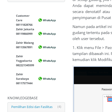
Anda dapat memindah
secara denotatif atau
Customer
penyimpanan di Pusat 
Care
08111828766
Namun pada artikel i
Zahir Jakarta
gudang tertentu pada s
08119866999
oleh user tersebut.
Zahir Malang
1. Klik menu File > Pa
08113567891
tampilan dibawah ini. 
Zahir
kemudian klik Modifika
Yogyakarta
082221345599
Zahir
Surabaya
08117577444
KNOWLEDGEBASE
Pemilihan Edisi dan Fasilitas
(4)