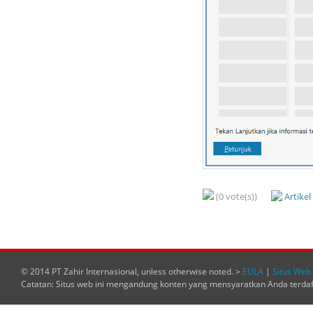
(0 vote(s))
Artike
© 2014 PT Zahir Internasional, unless otherwise noted. >
EULA
|
Situs Web 
Catatan: Situs web ini mengandung konten yang mensyaratkan Anda terda