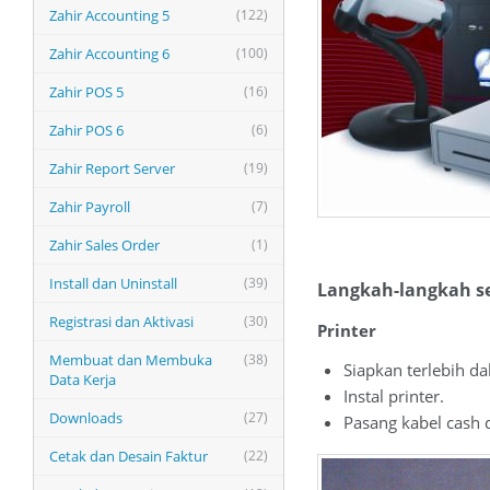
Zahir Accounting 5
(122)
Zahir Accounting 6
(100)
Zahir POS 5
(16)
Zahir POS 6
(6)
Zahir Report Server
(19)
Zahir Payroll
(7)
Zahir Sales Order
(1)
Install dan Uninstall
(39)
Langkah-langkah se
Registrasi dan Aktivasi
(30)
Printer
Membuat dan Membuka
(38)
Siapkan terlebih da
Data Kerja
Instal printer.
Downloads
(27)
Pasang kabel cash 
Cetak dan Desain Faktur
(22)