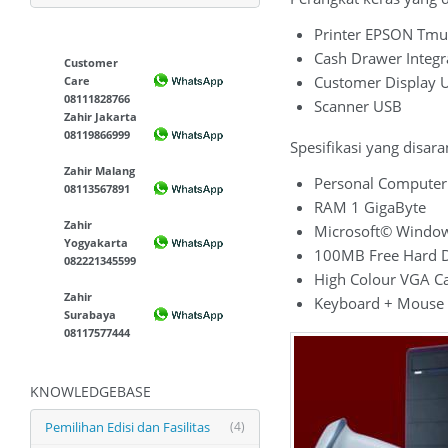
Printer EPSON Tm
Cash Drawer Integra
Customer
Customer Display 
Care
08111828766
Scanner USB
Zahir Jakarta
08119866999
Spesifikasi yang disara
Zahir Malang
Personal Computer
08113567891
RAM 1 GigaByte
Zahir
Microsoft© Windo
Yogyakarta
100MB Free Hard D
082221345599
High Colour VGA C
Zahir
Keyboard + Mouse 
Surabaya
08117577444
KNOWLEDGEBASE
Pemilihan Edisi dan Fasilitas
(4)