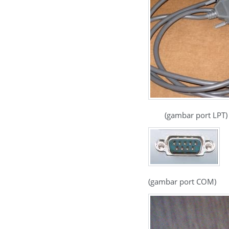
(gambar port LPT)
(gambar port COM)