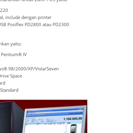
u220
l, include dengan printer
USB Posiflex PD2800 atau PD2300
nkan yaitu:
 Pentium® IV
ws® 98/2000/XP/Vista/Seven
rive Space
ard
Standard