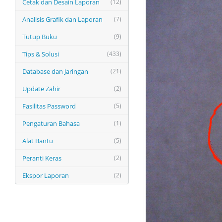
Cetak dan Desain Laporan
(12)
Analisis Grafik dan Laporan
(7)
Tutup Buku
(9)
Tips & Solusi
(433)
Database dan Jaringan
(21)
Update Zahir
(2)
Fasilitas Password
(5)
Pengaturan Bahasa
(1)
Alat Bantu
(5)
Peranti Keras
(2)
Ekspor Laporan
(2)