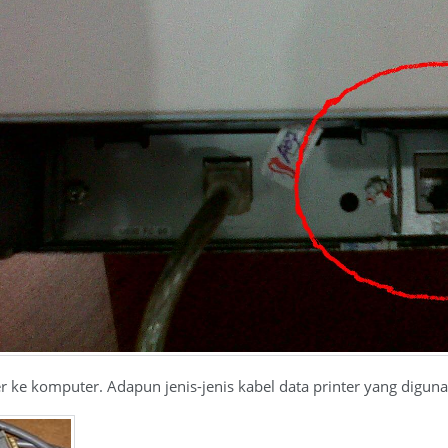
r ke komputer. Adapun jenis-jenis kabel data printer yang diguna