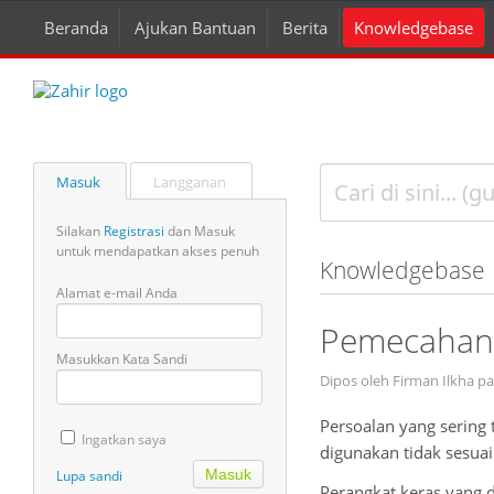
Beranda
Ajukan Bantuan
Berita
Knowledgebase
Masuk
Langganan
Silakan
Registrasi
dan Masuk
untuk mendapatkan akses penuh
Knowledgebase
Alamat e-mail Anda
Pemecahan 
Masukkan Kata Sandi
Dipos oleh Firman Ilkha p
Persoalan yang sering
Ingatkan saya
digunakan tidak sesuai
Lupa sandi
Perangkat keras yang d