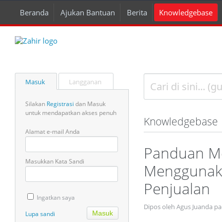
Beranda
Ajukan Bantuan
Berita
Knowledgebase
Masuk
Langganan
Silakan
Registrasi
dan Masuk
untuk mendapatkan akses penuh
Knowledgebase
Alamat e-mail Anda
Panduan Me
Masukkan Kata Sandi
Menggunaka
Penjualan
Ingatkan saya
Dipos oleh Agus Juanda pa
Lupa sandi