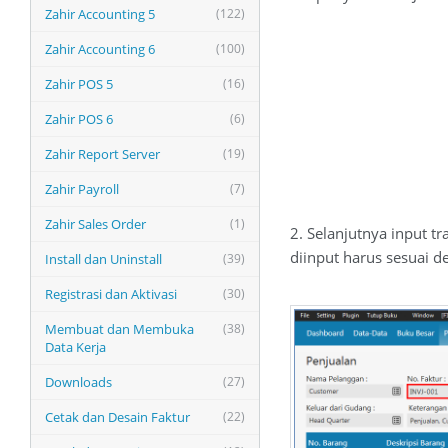
Zahir Accounting 5
(122)
Zahir Accounting 6
(100)
Zahir POS 5
(16)
Zahir POS 6
(6)
Zahir Report Server
(19)
Zahir Payroll
(7)
Zahir Sales Order
(1)
2. Selanjutnya input t
diinput harus sesuai d
Install dan Uninstall
(39)
Registrasi dan Aktivasi
(30)
Membuat dan Membuka
(38)
Data Kerja
Downloads
(27)
Cetak dan Desain Faktur
(22)