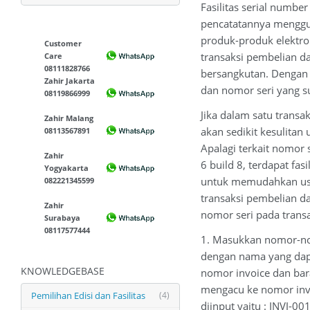
Fasilitas serial numb
pencatatannya menggu
produk-produk elektro
Customer
transaksi pembelian d
Care
08111828766
bersangkutan. Dengan f
Zahir Jakarta
dan nomor seri yang su
08119866999
Jika dalam satu transa
Zahir Malang
akan sedikit kesulita
08113567891
Apalagi terkait nomor s
Zahir
6 build 8, terdapat fa
Yogyakarta
untuk memudahkan use
082221345599
transaksi pembelian da
Zahir
nomor seri pada transa
Surabaya
08117577444
1. Masukkan nomor-no
dengan nama yang dapa
KNOWLEDGEBASE
nomor invoice dan bar
mengacu ke nomor inv
Pemilihan Edisi dan Fasilitas
(4)
diinput yaitu : INVJ-00