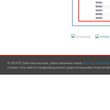
(0 vote(s))
Artike
© 2014 PT Zahir Internasional, unless otherwise noted. >
EULA
|
Situs Web 
Catatan: Situs web ini mengandung konten yang mensyaratkan Anda terda