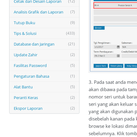
Cetak dan Desain Laporan
(12)
Analisis Grafik dan Laporan
(7)
Tutup Buku
(9)
Tips & Solusi
(433)
Database dan Jaringan
(21)
Update Zahir
(2)
Fasilitas Password
(5)
Pengaturan Bahasa
(1)
3. Pada saat anda mene
Alat Bantu
(5)
akan dibawa pada tamp
nomor seri untuk bara
Peranti Keras
(2)
seri yang akan keluar
Ekspor Laporan
(2)
yang akan digunakan pa
disebelah kanan pada 
browse ke lokasi dima
sebelumnya. Klik tombo