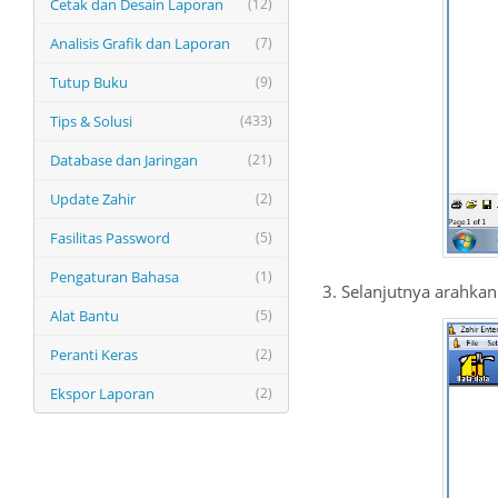
Cetak dan Desain Laporan
(12)
Analisis Grafik dan Laporan
(7)
Tutup Buku
(9)
Tips & Solusi
(433)
Database dan Jaringan
(21)
Update Zahir
(2)
Fasilitas Password
(5)
Pengaturan Bahasa
(1)
3. Selanjutnya arahkan
Alat Bantu
(5)
Peranti Keras
(2)
Ekspor Laporan
(2)