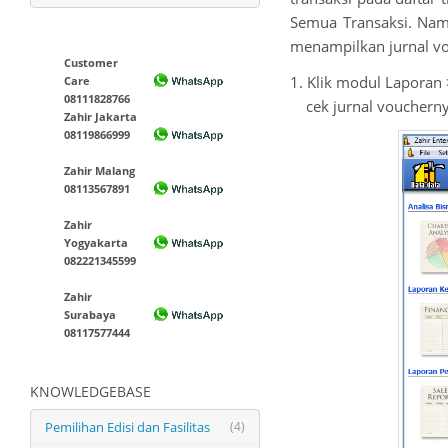
Semua Transaksi. Namu
menampilkan jurnal vo
Customer
1. Klik modul Laporan 
Care
08111828766
cek jurnal vouchern
Zahir Jakarta
08119866999
Zahir Malang
08113567891
Zahir
Yogyakarta
082221345599
Zahir
Surabaya
08117577444
KNOWLEDGEBASE
Pemilihan Edisi dan Fasilitas
(4)