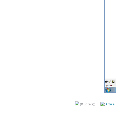
(0 vote(s))
Artike