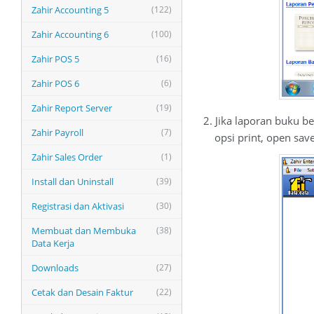
Zahir Accounting 5
(122)
Zahir Accounting 6
(100)
Zahir POS 5
(16)
Zahir POS 6
(6)
Zahir Report Server
(19)
2. Jika laporan buku b
Zahir Payroll
(7)
opsi print, open save
Zahir Sales Order
(1)
Install dan Uninstall
(39)
Registrasi dan Aktivasi
(30)
Membuat dan Membuka
(38)
Data Kerja
Downloads
(27)
Cetak dan Desain Faktur
(22)