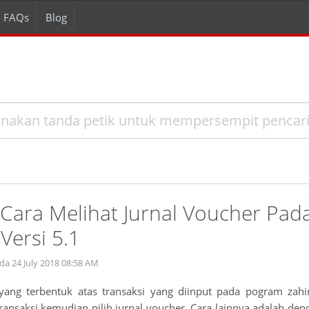
FAQs
Blog
Cara Melihat Jurnal Voucher Pad
Versi 5.1
da 24 July 2018 08:58 AM
 yang terbentuk atas transaksi yang diinput pada pogram zah
 transaksi kemudian pilih jurnal voucher. Cara lainnya adalah d