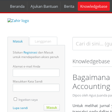
Beranda
Ajukan Bantuan
Berita
Knowledgebase
Masuk
Langganan
Silakan
Registrasi
dan Masuk
untuk mendapatkan akses penuh
Knowledgebase
Alamat e-mail Anda
Bagaimana 
Masukkan Kata Sandi
Accounting 
Dipos oleh Agus Juanda pa
Ingatkan saya
Untuk melihat jurnal
Lupa sandi
transaksi pada daftar