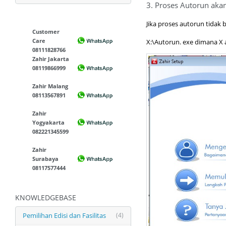
3. Proses Autorun akan
Jika proses autorun tidak b
Customer
Care
X:\Autorun. exe dimana X 
08111828766
Zahir Jakarta
08119866999
Zahir Malang
08113567891
Zahir
Yogyakarta
082221345599
Zahir
Surabaya
08117577444
KNOWLEDGEBASE
Pemilihan Edisi dan Fasilitas
(4)