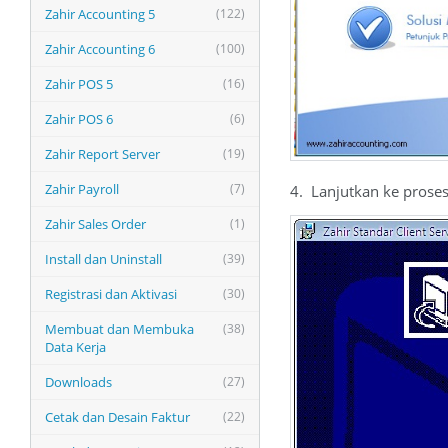
Zahir Accounting 5
(122)
Zahir Accounting 6
(100)
Zahir POS 5
(16)
Zahir POS 6
(6)
Zahir Report Server
(19)
Zahir Payroll
(7)
4. Lanjutkan ke proses 
Zahir Sales Order
(1)
Install dan Uninstall
(39)
Registrasi dan Aktivasi
(30)
Membuat dan Membuka
(38)
Data Kerja
Downloads
(27)
Cetak dan Desain Faktur
(22)