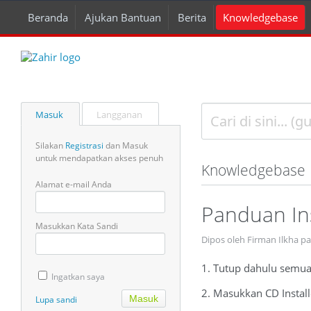
Beranda
Ajukan Bantuan
Berita
Knowledgebase
Masuk
Langganan
Silakan
Registrasi
dan Masuk
untuk mendapatkan akses penuh
Knowledgebase
Alamat e-mail Anda
Panduan In
Masukkan Kata Sandi
Dipos oleh Firman Ilkha p
1. Tutup dahulu semua
Ingatkan saya
2. Masukkan CD Insta
Lupa sandi