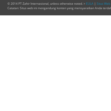
© 2014 PT Zahir Internasional, unless otherwise noted. >
EULA
|
Situs Web 
Catatan: Situs web ini mengandung konten yang mensyaratkan Anda terda