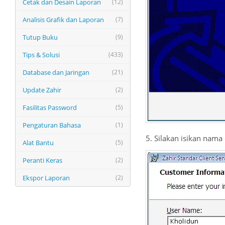
Cetak dan Desain Laporan
(12)
Analisis Grafik dan Laporan
(7)
Tutup Buku
(9)
Tips & Solusi
(433)
Database dan Jaringan
(21)
Update Zahir
(2)
Fasilitas Password
(5)
Pengaturan Bahasa
(1)
5. Silakan isikan nama
Alat Bantu
(5)
Peranti Keras
(2)
Ekspor Laporan
(2)