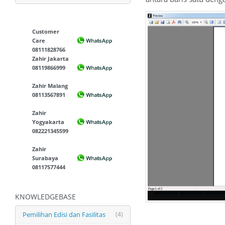
Customer
Care
08111828766
Zahir Jakarta
08119866999
Zahir Malang
08113567891
Zahir
Yogyakarta
082221345599
Zahir
Surabaya
08117577444
KNOWLEDGEBASE
Pemilihan Edisi dan Fasilitas
(4)