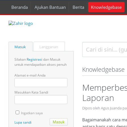
Beranda
Ajukan Bantuan
Berita
Knowledgebase
Masuk
Langganan
Silakan
Registrasi
dan Masuk
untuk mendapatkan akses penuh
Knowledgebase
Alamat e-mail Anda
Memperbesa
Masukkan Kata Sandi
Laporan
Dipos oleh Agus Juanda pa
Ingatkan saya
Bagaimanakah cara mem
Lupa sandi
antara baris satu denga