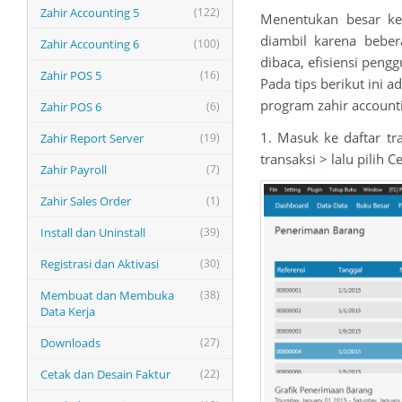
Zahir Accounting 5
(122)
Menentukan besar kec
diambil karena beber
Zahir Accounting 6
(100)
dibaca, efisiensi pengg
Zahir POS 5
(16)
Pada tips berikut ini 
program zahir account
Zahir POS 6
(6)
1. Masuk ke daftar tr
Zahir Report Server
(19)
transaksi > lalu pilih C
Zahir Payroll
(7)
Zahir Sales Order
(1)
Install dan Uninstall
(39)
Registrasi dan Aktivasi
(30)
Membuat dan Membuka
(38)
Data Kerja
Downloads
(27)
Cetak dan Desain Faktur
(22)