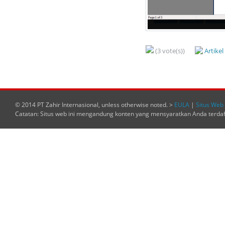
(3 vote(s))
Artike
© 2014 PT Zahir Internasional, unless otherwise noted. >
EULA
|
Situs Web 
Catatan: Situs web ini mengandung konten yang mensyaratkan Anda terda