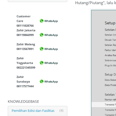
Hutang/Piutang", lalu
Customer
Care
08111828766
Zahir Jakarta
08119866999
Zahir Malang
08113567891
Zahir
Yogyakarta
082221345599
Zahir
Surabaya
08117577444
KNOWLEDGEBASE
Pemilihan Edisi dan Fasilitas
(4)