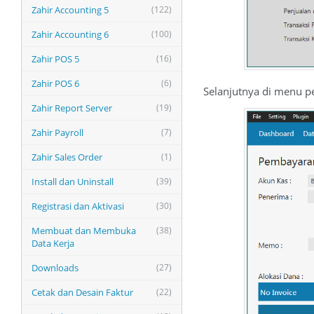
Zahir Accounting 5
(122)
Zahir Accounting 6
(100)
Zahir POS 5
(16)
Zahir POS 6
(6)
Selanjutnya di menu p
Zahir Report Server
(19)
Zahir Payroll
(7)
Zahir Sales Order
(1)
Install dan Uninstall
(39)
Registrasi dan Aktivasi
(30)
Membuat dan Membuka
(38)
Data Kerja
Downloads
(27)
Cetak dan Desain Faktur
(22)