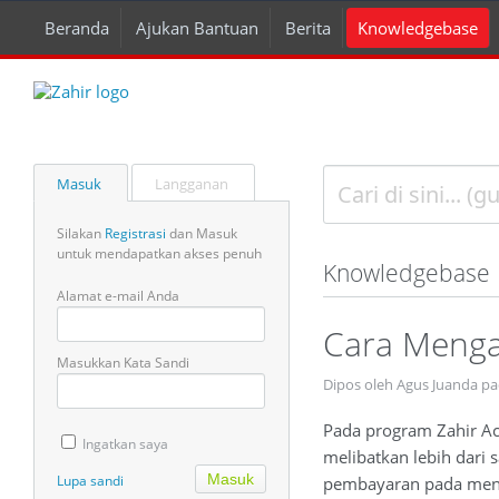
Beranda
Ajukan Bantuan
Berita
Knowledgebase
Masuk
Langganan
Silakan
Registrasi
dan Masuk
untuk mendapatkan akses penuh
Knowledgebase
Alamat e-mail Anda
Cara Mengak
Masukkan Kata Sandi
Dipos oleh Agus Juanda pa
Pada program Zahir Ac
Ingatkan saya
melibatkan lebih dari 
Lupa sandi
pembayaran pada menu 