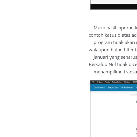
Maka hasil laporan ka
contoh kasus diatas ad
program tidak akan me
walaupun bulan filter
Januari yang seharusn
Bersaldo Nol tidak dic
menampilkan transaksi