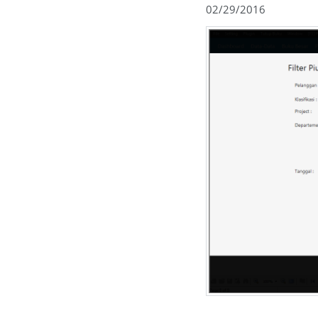
02/29/2016