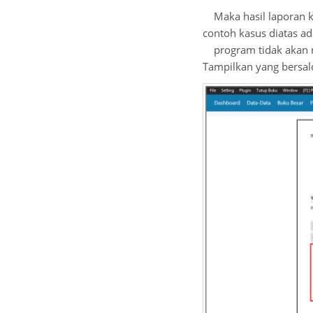
Maka hasil laporan ka
contoh kasus diatas ad
program tidak akan me
Tampilkan yang bersaldo