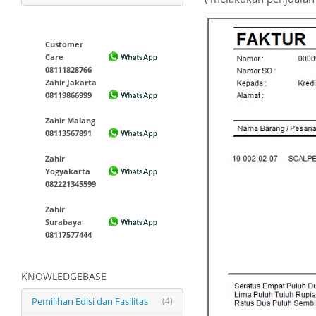
Customer
Care
08111828766
Zahir Jakarta
08119866999
Zahir Malang
08113567891
Zahir
Yogyakarta
082221345599
Zahir
Surabaya
08117577444
KNOWLEDGEBASE
Pemilihan Edisi dan Fasilitas
(4)