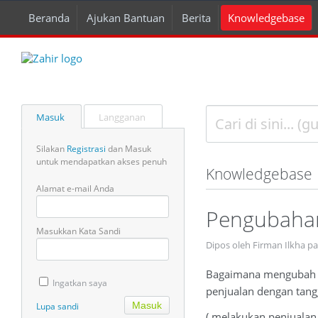
Beranda
Ajukan Bantuan
Berita
Knowledgebase
Masuk
Langganan
Silakan
Registrasi
dan Masuk
untuk mendapatkan akses penuh
Knowledgebase
Alamat e-mail Anda
Pengubahan
Masukkan Kata Sandi
Dipos oleh Firman Ilkha p
Bagaimana mengubah va
Ingatkan saya
penjualan dengan tang
Lupa sandi
( melakukan penjualan