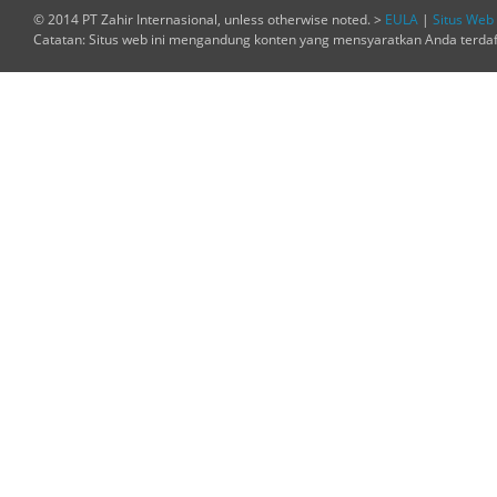
© 2014 PT Zahir Internasional, unless otherwise noted. >
EULA
|
Situs Web 
Catatan: Situs web ini mengandung konten yang mensyaratkan Anda terda