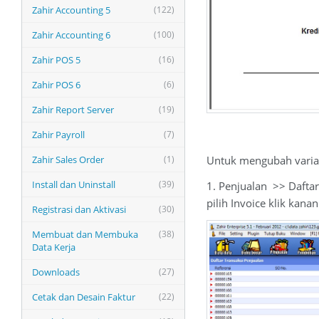
Zahir Accounting 5
(122)
Zahir Accounting 6
(100)
Zahir POS 5
(16)
Zahir POS 6
(6)
Zahir Report Server
(19)
Zahir Payroll
(7)
Untuk mengubah variabe
Zahir Sales Order
(1)
Install dan Uninstall
(39)
1. Penjualan >> Daftar
pilih Invoice klik kana
Registrasi dan Aktivasi
(30)
Membuat dan Membuka
(38)
Data Kerja
Downloads
(27)
Cetak dan Desain Faktur
(22)