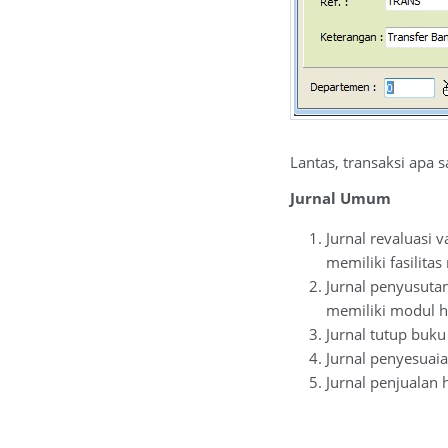
Lantas, transaksi apa s
Jurnal Umum
Jurnal revaluasi v
memiliki fasilitas
Jurnal penyusutan
memiliki modul ha
Jurnal tutup buku
Jurnal penyesuai
Jurnal penjualan 