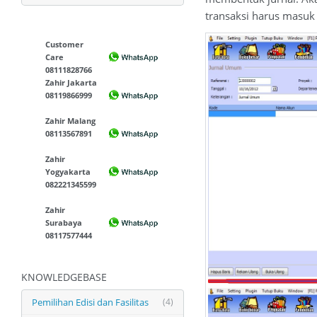
transaksi harus masuk
Customer
Care
08111828766
Zahir Jakarta
08119866999
Zahir Malang
08113567891
Zahir
Yogyakarta
082221345599
Zahir
Surabaya
08117577444
KNOWLEDGEBASE
Pemilihan Edisi dan Fasilitas
(4)