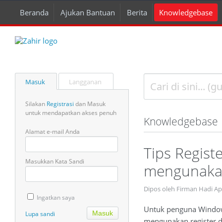
Beranda
Ajukan Bantuan
Berita
Knowledgebase
Masuk
Langganan
Silakan
Registrasi
dan Masuk
untuk mendapatkan akses penuh
Knowledgebase
Alamat e-mail Anda
Tips Regist
Masukkan Kata Sandi
mengunaka
Dipos oleh Firman Hadi Ap
Ingatkan saya
Untuk penguna Windows
Lupa sandi
mengunakan register d