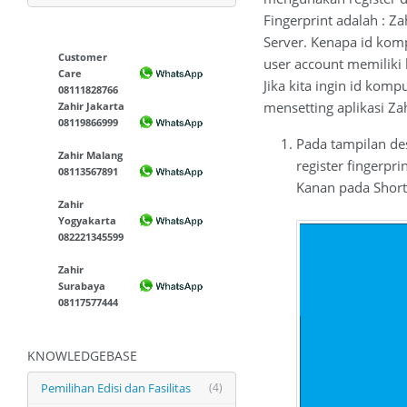
Fingerprint adalah : Za
Server. Kenapa id komp
Customer
user account memiliki 
Care
Jika kita ingin id kom
08111828766
mensetting aplikasi Zah
Zahir Jakarta
08119866999
Pada tampilan de
Zahir Malang
register fingerpr
08113567891
Kanan pada Short 
Zahir
Yogyakarta
082221345599
Zahir
Surabaya
08117577444
KNOWLEDGEBASE
Pemilihan Edisi dan Fasilitas
(4)