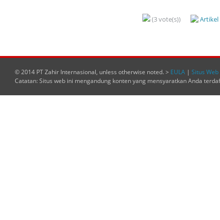
(3 vote(s))
Artike
© 2014 PT Zahir Internasional, unless otherwise noted. >
EULA
|
Situs Web 
Catatan: Situs web ini mengandung konten yang mensyaratkan Anda terda