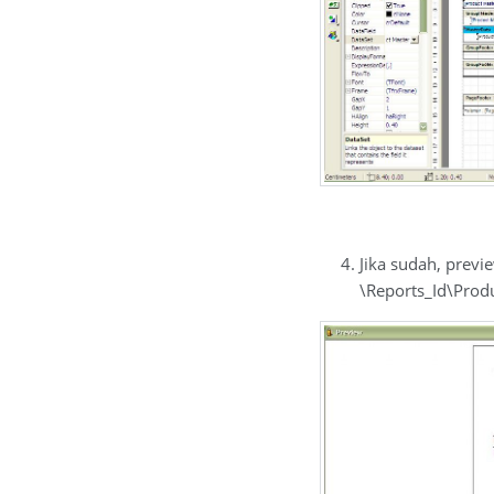
Jika sudah, previ
\Reports_Id\Produ