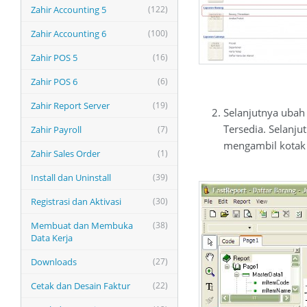
Zahir Accounting 5
(122)
Zahir Accounting 6
(100)
Zahir POS 5
(16)
Zahir POS 6
(6)
Zahir Report Server
(19)
Selanjutnya ubah
Tersedia. Selanj
Zahir Payroll
(7)
mengambil kotak r
Zahir Sales Order
(1)
Install dan Uninstall
(39)
Registrasi dan Aktivasi
(30)
Membuat dan Membuka
(38)
Data Kerja
Downloads
(27)
Cetak dan Desain Faktur
(22)