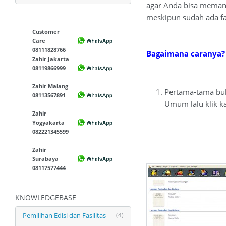
agar Anda bisa meman
meskipun sudah ada fas
Customer
Care
08111828766
Bagaimana caranya?
Zahir Jakarta
08119866999
Zahir Malang
Pertama-tama buk
08113567891
Umum lalu klik ka
Zahir
Yogyakarta
082221345599
Zahir
Surabaya
08117577444
KNOWLEDGEBASE
Pemilihan Edisi dan Fasilitas
(4)