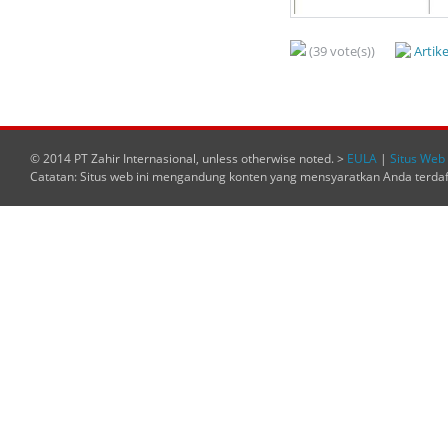
(39 vote(s))
Artik
© 2014 PT Zahir Internasional, unless otherwise noted. >
EULA
|
Situs Web 
Catatan: Situs web ini mengandung konten yang mensyaratkan Anda terda