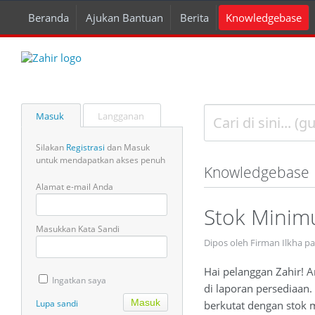
Beranda
Ajukan Bantuan
Berita
Knowledgebase
Masuk
Langganan
Silakan
Registrasi
dan Masuk
untuk mendapatkan akses penuh
Knowledgebase
Alamat e-mail Anda
Stok Minim
Masukkan Kata Sandi
Dipos oleh Firman Ilkha pa
Hai pelanggan Zahir! A
Ingatkan saya
di laporan persediaan.
Lupa sandi
berkutat dengan stok