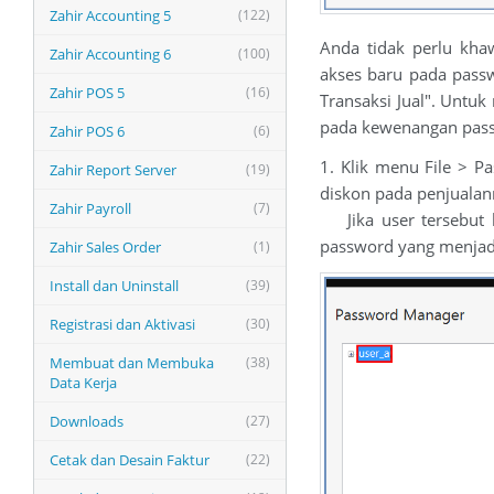
Zahir Accounting 5
(122)
Anda tidak perlu kha
Zahir Accounting 6
(100)
akses baru pada pass
Zahir POS 5
(16)
Transaksi Jual". Untuk
pada kewenangan pass
Zahir POS 6
(6)
1. Klik menu File > P
Zahir Report Server
(19)
diskon pada penjualann
Zahir Payroll
(7)
Jika user tersebut 
password yang menjadi
Zahir Sales Order
(1)
Install dan Uninstall
(39)
Registrasi dan Aktivasi
(30)
Membuat dan Membuka
(38)
Data Kerja
Downloads
(27)
Cetak dan Desain Faktur
(22)