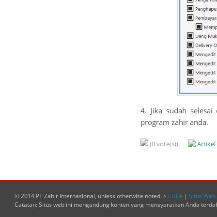
4. Jika sudah selesa
program zahir anda.
(0 vote(s))
Artike
© 2014 PT Zahir Internasional, unless otherwise noted. >
EULA
|
Situs Web 
Catatan: Situs web ini mengandung konten yang mensyaratkan Anda terda