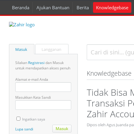
Beranda
Ajukan Bantuan
Berita
Knowledgebase
Masuk
Langganan
Silakan
Registrasi
dan Masuk
untuk mendapatkan akses penuh
Knowledgebase
Alamat e-mail Anda
Tidak Bisa 
Masukkan Kata Sandi
Transaksi 
Zahir Accou
Ingatkan saya
Dipos oleh Agus Juanda p
Lupa sandi