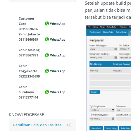
Setelah update build p
penjualan tidak bisa m
tersebut bisa terjadi 
Customer
Care
08111828766
Zahir Jakarta
08119866999
Zahir Malang
08113567891
Zahir
Yogyakarta
082221345599
Zahir
Surabaya
08117577444
KNOWLEDGEBASE
Pemilihan Edisi dan Fasilitas
(4)