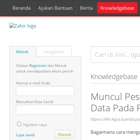
Beranda
Ajukan Bantuan
Berita
Knowledgebase
Masuk
Langganan
Silakan
Registrasi
dan Masuk
untuk mendapatkan akses penuh
Knowledgebase
Alamat e-mail Anda
Muncul Pes
Masukkan Kata Sandi
Data Pada 
Dipos oleh Agus Juanda pa
Ingatkan saya
Bagaimana cara mengat
Lupa sandi