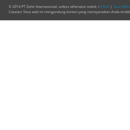
© 2014 PT Zahir Internasional, unless otherwise noted. >
EULA
|
Situs Web 
Catatan: Situs web ini mengandung konten yang mensyaratkan Anda terda