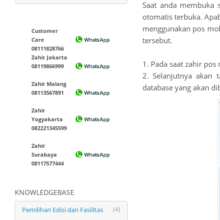
Saat anda membuka so
otomatis terbuka. Apab
menggunakan pos mobi
Customer
tersebut.
Care
08111828766
Zahir Jakarta
1. Pada saat zahir pos
08119866999
2. Selanjutnya akan
Zahir Malang
database yang akan di
08113567891
Zahir
Yogyakarta
082221345599
Zahir
Surabaya
08117577444
KNOWLEDGEBASE
Pemilihan Edisi dan Fasilitas
(4)