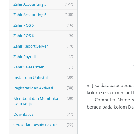
Zahir Accounting 5
(122)
Zahir Accounting 6
(100)
Zahir POS 5
(16)
Zahir POS 6
(6)
Zahir Report Server
(19)
Zahir Payroll
(7)
Zahir Sales Order
(1)
Install dan Uninstall
(39)
3. Jika database berad
Registrasi dan Aktivasi
(30)
kolom server menjadi 
Membuat dan Membuka
(38)
Computer Name serve
Data Kerja
berada pada kolom Da
Downloads
(27)
Cetak dan Desain Faktur
(22)