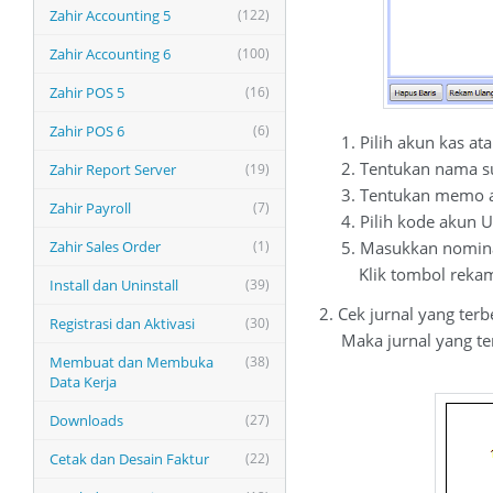
Zahir Accounting 5
(122)
Zahir Accounting 6
(100)
Zahir POS 5
(16)
Zahir POS 6
(6)
1. Pilih akun kas at
2. Tentukan nama su
Zahir Report Server
(19)
3. Tentukan memo ata
Zahir Payroll
(7)
4. Pilih kode akun U
Zahir Sales Order
(1)
5. Masukkan nominal 
Klik tombol rekam 
Install dan Uninstall
(39)
2. Cek jurnal yang ter
Registrasi dan Aktivasi
(30)
Maka jurnal yang ter
Membuat dan Membuka
(38)
Uang Muk
Data Kerja
Downloads
(27)
Cetak dan Desain Faktur
(22)