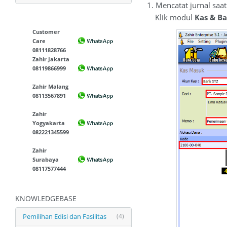
1. Mencatat jurnal saa
Klik modul
Kas & B
Customer
Care
08111828766
Zahir Jakarta
08119866999
Zahir Malang
08113567891
Zahir
Yogyakarta
082221345599
Zahir
Surabaya
08117577444
KNOWLEDGEBASE
Pemilihan Edisi dan Fasilitas
(4)