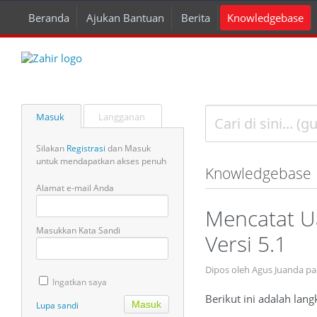
Beranda
Ajukan Bantuan
Berita
Knowledgebase
Masuk
Langganan
Silakan
Registrasi
dan Masuk
untuk mendapatkan akses penuh
Knowledgebase
Alamat e-mail Anda
Mencatat U
Masukkan Kata Sandi
Versi 5.1
Dipos oleh Agus Juanda p
Ingatkan saya
Berikut ini adalah la
Lupa sandi