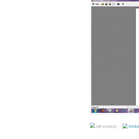
(40 vote(s))
Artik