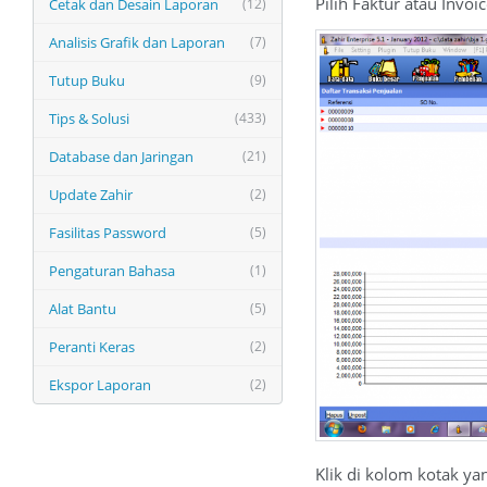
Pilih Faktur atau Invoi
Cetak dan Desain Laporan
(12)
Analisis Grafik dan Laporan
(7)
Tutup Buku
(9)
Tips & Solusi
(433)
Database dan Jaringan
(21)
Update Zahir
(2)
Fasilitas Password
(5)
Pengaturan Bahasa
(1)
Alat Bantu
(5)
Peranti Keras
(2)
Ekspor Laporan
(2)
Klik di kolom kotak ya