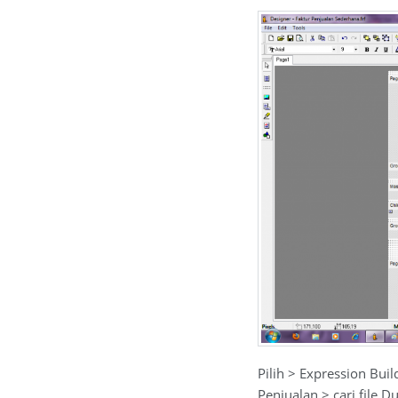
Pilih > Expression Buil
Penjualan > cari file D