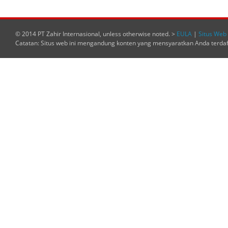
© 2014 PT Zahir Internasional, unless otherwise noted. >
EULA
|
Situs Web 
Catatan: Situs web ini mengandung konten yang mensyaratkan Anda terda