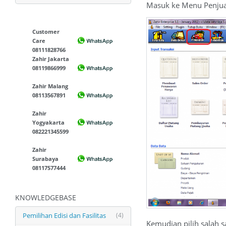
Masuk ke Menu Penjual
Customer
Care
08111828766
Zahir Jakarta
08119866999
Zahir Malang
08113567891
Zahir
Yogyakarta
082221345599
Zahir
Surabaya
08117577444
KNOWLEDGEBASE
Pemilihan Edisi dan Fasilitas
(4)
Kemudian pilih salah s