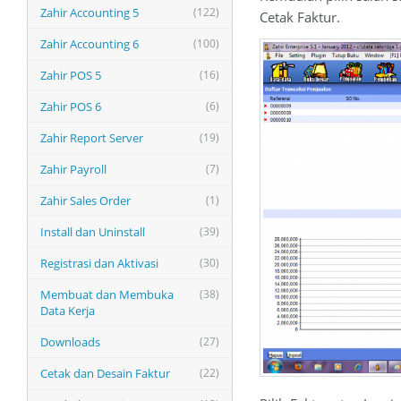
Zahir Accounting 5
(122)
Cetak Faktur.
Zahir Accounting 6
(100)
Zahir POS 5
(16)
Zahir POS 6
(6)
Zahir Report Server
(19)
Zahir Payroll
(7)
Zahir Sales Order
(1)
Install dan Uninstall
(39)
Registrasi dan Aktivasi
(30)
Membuat dan Membuka
(38)
Data Kerja
Downloads
(27)
Cetak dan Desain Faktur
(22)