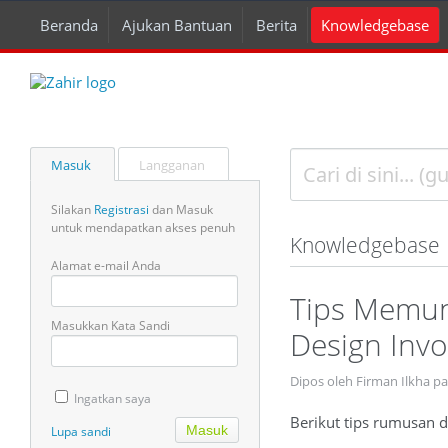
Beranda
Ajukan Bantuan
Berita
Knowledgebase
Masuk
Langganan
Silakan
Registrasi
dan Masuk
untuk mendapatkan akses penuh
Knowledgebase
Alamat e-mail Anda
Tips Memun
Masukkan Kata Sandi
Design Invo
Dipos oleh Firman Ilkha pa
Ingatkan saya
Berikut tips rumusan 
Lupa sandi