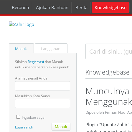
Beranda
Ajukan Bantuan
Berita
Knowledgebase
Masuk
Langganan
Silakan
Registrasi
dan Masuk
untuk mendapatkan akses penuh
Knowledgebase
Alamat e-mail Anda
Munculnya 
Masukkan Kata Sandi
Menggunaka
Dipos oleh Firman Hadi Ap
Ingatkan saya
Plugin "Update Zahir" 
Lupa sandi
untuk memperbarui bui