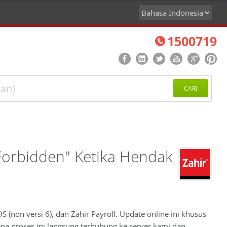
1500719
CARI
Forbidden" Ketika Hendak
 (non versi 6), dan Zahir Payroll. Update online ini khusus
a proses ini langsung terhubung ke server kami dan