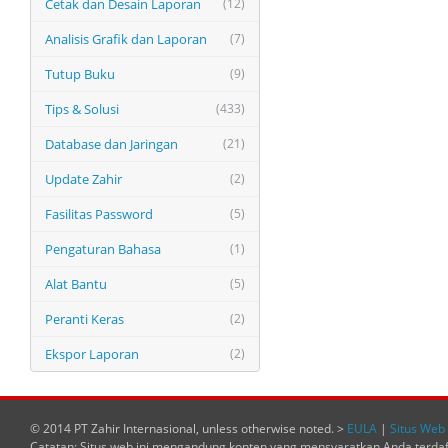
Cetak dan Desain Laporan
(12)
Analisis Grafik dan Laporan
(7)
Tutup Buku
(9)
Tips & Solusi
(433)
Database dan Jaringan
(21)
Update Zahir
(2)
Fasilitas Password
(5)
Pengaturan Bahasa
(1)
Alat Bantu
(5)
Peranti Keras
(2)
Ekspor Laporan
(2)
© 2014 PT Zahir Internasional, unless otherwise noted. >
EULA
|
Situs Web 
Catatan: Situs web ini mengandung konten yang mensyaratkan Anda terda