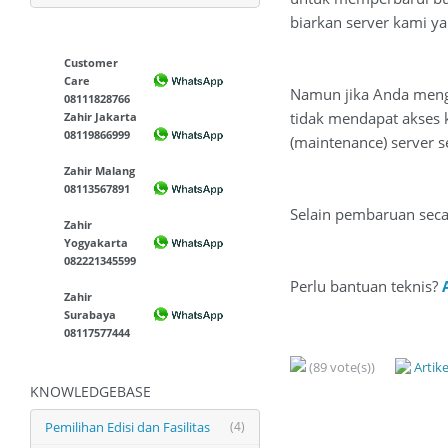
biarkan server kami y
Customer
Care
Namun jika Anda menga
08111828766
tidak mendapat akses 
Zahir Jakarta
08119866999
(maintenance) server s
Zahir Malang
08113567891
Selain pembaruan seca
Zahir
Yogyakarta
082221345599
Perlu bantuan teknis?
Zahir
Surabaya
08117577444
(89 vote(s))
Artik
KNOWLEDGEBASE
Pemilihan Edisi dan Fasilitas
(4)