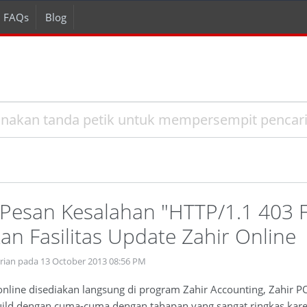
FAQs
Blog
Pesan Kesalahan "HTTP/1.1 403 
n Fasilitas Update Zahir Online
rian pada 13 October 2013 08:56 PM
online disediakan langsung di program Zahir Accounting, Zahir POS
ld dengan cuma-cuma dengan tahapan yang sangat ringkas karen